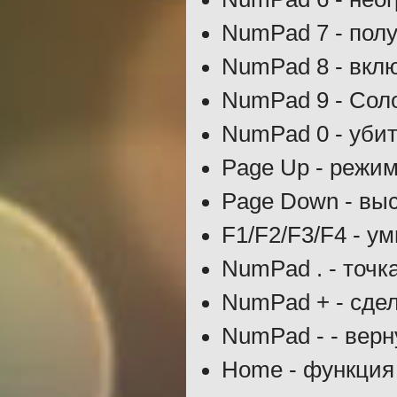
NumPad 7 - пол
NumPad 8 - вкл
NumPad 9 - Соло
NumPad 0 - убит
Page Up - режим
Page Down - вы
F1/F2/F3/F4 - ум
NumPad . - точк
NumPad + - сде
NumPad - - вер
Home - функция