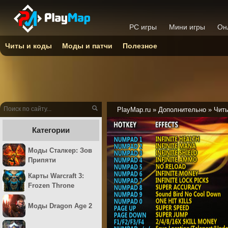
PC игры
Мини игры
Он
Читы и коды
Моды и патчи
Полезное
PlayMap.ru
»
Дополнительно
»
Читы
Категории
Моды Сталкер: Зов
Припяти
Карты Warcraft 3:
Frozen Throne
Моды Dragon Age 2