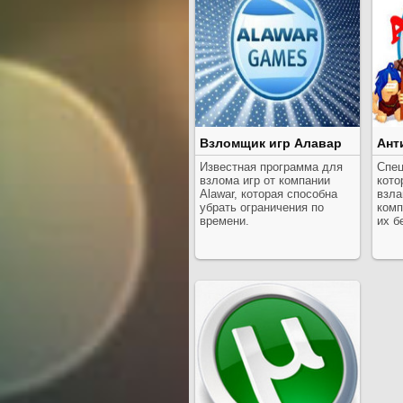
Взломщик игр Алавар
Ант
Известная программа для
Спец
взлома игр от компании
кото
Alawar, которая способна
взла
убрать ограничения по
комп
времени.
их б