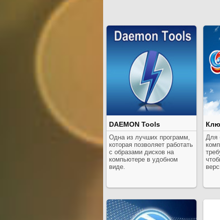
DAEMON Tools
Клю
Одна из лучших программ,
Для 
которая позволяет работать
комп
с образами дисков на
треб
компьютере в удобном
чтоб
виде.
верс