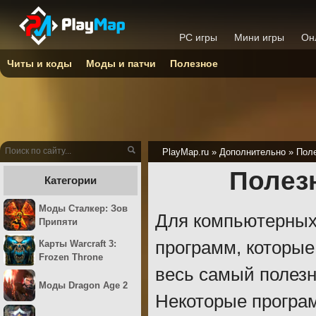
PC игры
Мини игры
Он
Читы и коды
Моды и патчи
Полезное
PlayMap.ru
»
Дополнительно
»
Пол
Полез
Категории
Моды Сталкер: Зов
Для компьютерных
Припяти
программ, которые
Карты Warcraft 3:
Frozen Throne
весь самый полезн
Моды Dragon Age 2
Некоторые програ