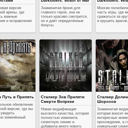
ботами
Darksiders: Wrath of War
Darksiders: Wra
овая версия
Знаменитая броня для
Многие полюбили
ой арены, где
главного героя, она не
часть игры, где 
сь важные
только красиво смотрится,
сражаться за кру
ния и исправления
но и даёт определённые
и крушить врагов
бонусы.
р Путь в Припять
Сталкер Зов Припяти
Сталкер Долин
Смерти Вопреки
Шорохов
ельное обновление
ной версии, где вы
Новая модификация
Знаменитая моди
 увидеть
высокого качества, которая
которая вносит м
ью изменённый
полностью изменила
интересных моме
сюжетную линию и
прохождение, а г
добавила много нового.
уникальная сюже