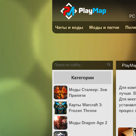
PC
Читы и коды
Моды и патчи
Поле
PlayMa
Категории
Для комп
Моды Сталкер: Зов
лучше. В
Припяти
Для мног
Карты Warcraft 3:
устанавл
Frozen Throne
процесс 
Моды Dragon Age 2