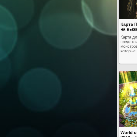
Карта 
на выж
Карта дл
предстои
монстров
которые 
World o