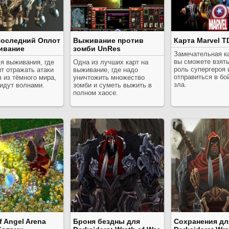
Последний Оплот
Выживание против
Карта Marvel T
ивание
зомби UnRes
Замечательная ка
вы сможете взять
я выживания, где
Одна из лучших карт на
роль супергероя 
т отражать атаки
выживание, где надо
отправиться в бо
 из тёмного мира,
уничтожить множество
зла.
идут волнами.
зомби и суметь выжить в
полном хаосе.
f Angel Arena
Броня бездны для
Сохранения дл