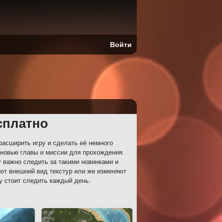
Войти
сплатно
асширить игру и сделать её немного
новые главы и миссии для прохождения.
у важно следить за такими новинками и
ют внешний вид текстур или же изменяют
у стоит следить каждый день.