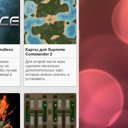
ndless
Карты для Supreme
Commander 2
лезно
Для второй части игры
ру на
сделали несколько
обы лучше
дополнительных карт,
 вещи в
которые можно скачать и
установить.