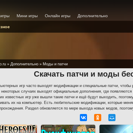
 игры
Мини игры
Онлайн игры
Дополнительно
зное
p.ru
»
Дополнительно
»
Моды и патчи
Скачать патчи и моды бе
ьютерных игр часто выходят модификации и специальные патчи, чтобы р
 некоторых случаях выходят официальные дополнения, где появляются 
их известных игр уже вышли такие патчи и ещё будут выходить, поэтом
ивать их на компьютер. Есть любительские модификации, которые меня
прохождения. Раздел обновляется по мере выхода новых модов, поэтом