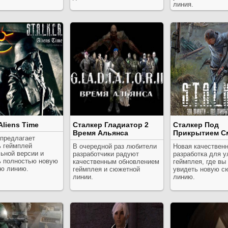
линия.
 Aliens Time
Сталкер Гладиатор 2
Сталкер Под
Время Альянса
Прикрытием С
 предлагает
ь геймплей
В очередной раз любители
Новая качествен
ьной версии и
разработчики радуют
разработка для 
ь полностью новую
качественным обновлением
геймплея, где вы
ю линию.
геймплея и сюжетной
увидеть новую с
линии.
линию.