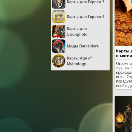
Карты для Героев 3
Карты для Героев 4
Карты для
Stronghold
Моды Darksiders
Карты 
и магии
Карты Age of
Огромны
Mythology
лучших 
прохожд
игры. О
порадуе
необход