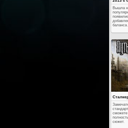
2013 с 
Вышла н
популярн
появили
добавле
баланса.
Сталке
Замечат
стандарт
сможете
полност
сюжет.