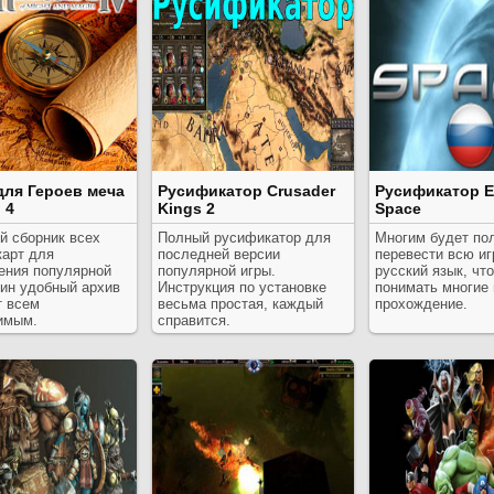
для Героев меча
Русификатор Crusader
Русификатор E
 4
Kings 2
Space
й сборник всех
Полный русификатор для
Многим будет по
карт для
последней версии
перевести всю иг
ения популярной
популярной игры.
русский язык, чт
дин удобный архив
Инструкция по установке
понимать многие
т всем
весьма простая, каждый
прохождение.
имым.
справится.