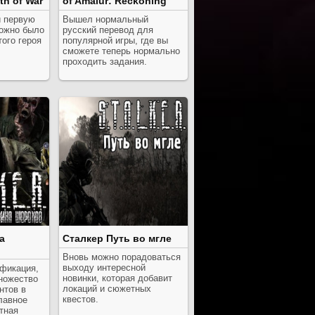
th of War
of Amalur: Reckoning
 первую
Вышел нормальный
можно было
русский перевод для
того героя
популярной игры, где вы
.
сможете теперь нормально
проходить задания.
а
Сталкер Путь во мгле
Вновь можно порадоваться
выходу интересной
фикация,
новинки, которая добавит
ножество
локаций и сюжетных
нтов в
квестов.
лавное
тная