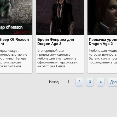
 Sleep Of Reason
Броня Фенриса для
Прокачка уров
ght
Dragon Age 2
Dragon Age 2
одификация,
В очередной раз
Небольшая моди
 полностью меняет
предлагаем сделать
которая полност
ю линию. Теперь
небольшие улучшения в
баланс сил и про
стоит заново
оформлении персонажей,
прохождения в ц
се испытания.
на этот раз Fenris.
Назад
1
2
3
4
Дал