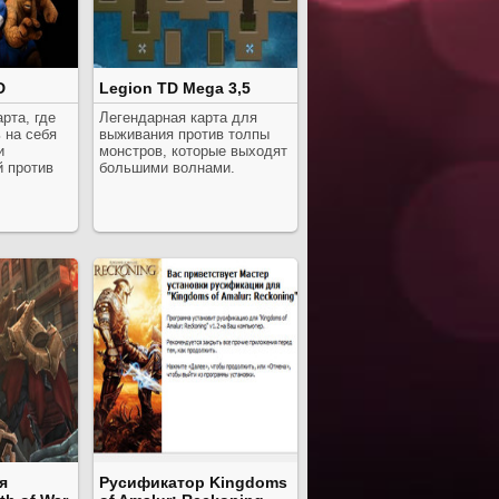
D
Legion TD Mega 3,5
рта, где
Легендарная карта для
 на себя
выживания против толпы
и
монстров, которые выходят
й против
большими волнами.
я
Русификатор Kingdoms