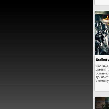
Stalker
Новинка
изменит
оригинал
добавит
сюжетну