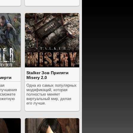
Stalker Зов Припяти
мерти
Misery 2.0
ная
Одна из самых популярных
улучшения
модификаций, которая
 сможете
полностью меняет
южетную
виртуальный мир, делая
его лучше.