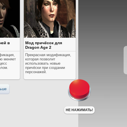
ней в
Мод причёсок для
Dragon Age 2
фикация,
Прекрасная модификация,
ью меняет
которая позволит
цесс
использовать новые
елом.
причёски при создании
персонажей.
ьше
НЕ НАЖИМАТЬ!