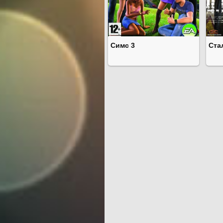
Симс 3
Ста