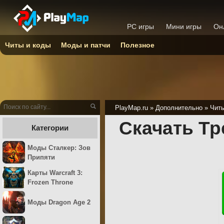
PC игры
Мини игры
Он
Читы и коды
Моды и патчи
Полезное
PlayMap.ru
»
Дополнительно
»
Читы
Скачать Тре
Категории
Моды Сталкер: Зов
Припяти
Карты Warcraft 3:
Frozen Throne
Моды Dragon Age 2