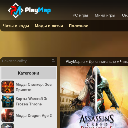
PC игры
Мини игры
Он
Читы и коды
Моды и патчи
Полезное
PlayMap.ru
»
Дополнительно
»
Читы
Категории
Моды Сталкер: Зов
Припяти
Карты Warcraft 3:
Frozen Throne
Моды Dragon Age 2