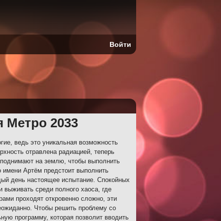
Войти
я Метро 2033
гие, ведь это уникальная возможность
ерхность отравлена радиацией, теперь
 поднимают на землю, чтобы выполнить
по имени Артём предстоит выполнить
дый день настоящее испытание. Спокойных
и выживать среди полного хаоса, где
рами проходят откровенно сложно, эти
неожиданно. Чтобы решить проблему со
ную программу, которая позволит вводить