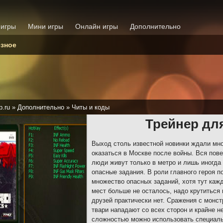
 игры
Мини игры
Онлайн игры
Дополнительно
зное
p.ru
»
Дополнительно
»
Читы и коды
Трейнер дл
Выход столь известной новинки ждали мно
оказаться в Москве после войны. Вся пов
люди живут только в метро и лишь иногда
опасные задания. В роли главного героя 
множество опасных заданий, хотя тут каж
мест больше не осталось, надо крутиться 
друзей практически нет. Сражения с монст
твари нападают со всех сторон и крайне 
сложностью можно использовать специаль