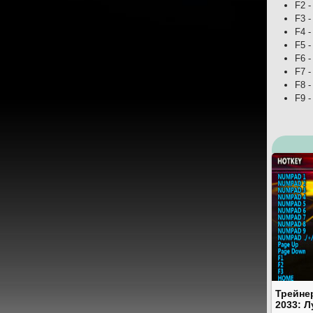
F2 
F3 
F4 
F5 
F6 
F7 
F8 
F9 
Трейне
2033: 