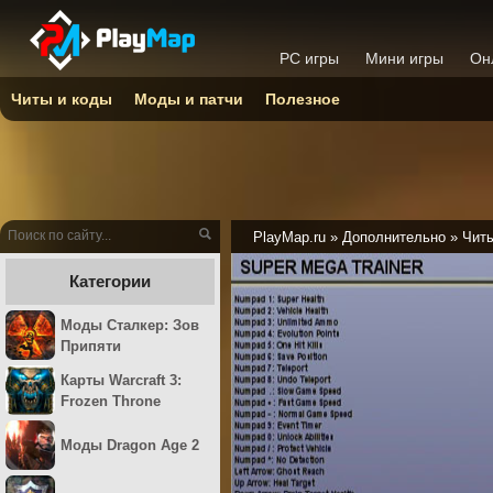
PC игры
Мини игры
Он
Читы и коды
Моды и патчи
Полезное
PlayMap.ru
»
Дополнительно
»
Читы
Категории
Моды Сталкер: Зов
Припяти
Карты Warcraft 3:
Frozen Throne
Моды Dragon Age 2