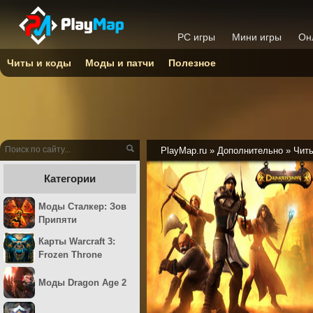
PC игры
Мини игры
Он
Читы и коды
Моды и патчи
Полезное
PlayMap.ru
»
Дополнительно
»
Читы
Категории
Моды Сталкер: Зов
Припяти
Карты Warcraft 3:
Frozen Throne
Моды Dragon Age 2