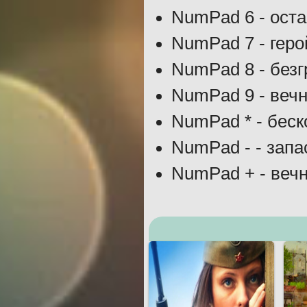
NumPad 6 - ост
NumPad 7 - геро
NumPad 8 - без
NumPad 9 - веч
NumPad * - беск
NumPad - - зап
NumPad + - веч