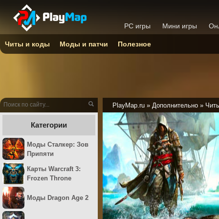
PC игры
Мини игры
Он
Читы и коды
Моды и патчи
Полезное
PlayMap.ru
»
Дополнительно
»
Читы
Категории
Моды Сталкер: Зов
Припяти
Карты Warcraft 3:
Frozen Throne
Моды Dragon Age 2