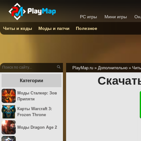
PC игры
Мини игры
Он
Читы и коды
Моды и патчи
Полезное
PlayMap.ru
»
Дополнительно
»
Читы
Скачать
Категории
Моды Сталкер: Зов
Припяти
Карты Warcraft 3:
Frozen Throne
Моды Dragon Age 2