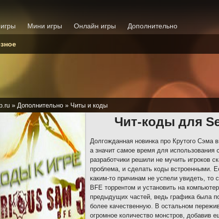
 игры
Мини игры
Онлайн игры
Дополнительно
зное
p.ru
»
Дополнительно
»
Читы и коды
Чит-коды для Se
Долгожданная новинка про Крутого Сэма в
а значит самое время для использования 
разработчики решили не мучить игроков ск
проблема, и сделать коды встроенными. Е
каким-то причинам не успели увидеть, то 
BFE торрентом и установить на компьютер
предыдущих частей, ведь графика была п
более качественную. В остальном пережив
огромное количество монстров, добавив е