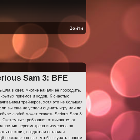
Войти
rious Sam 3: BFE
ышла в свет, многие начали её проходить,
скрытых приёмов и кодов. К счастью
ачиванием трейнеров, хотя это не большая
сли вы ещё не успели оценить игру или по
сейчас любой может скачать Serious Sam 3:
. Системные требования отличаются от
олностью пересмотрена и изменена на
ать не стоит, создатели оставили
щё несколько новых, чтобы скучать совсем