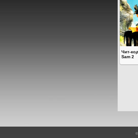
Чит-код
Sam 2
©