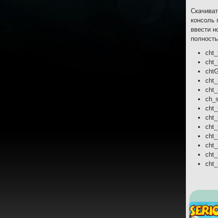
Скачиват
консоль 
ввести н
полность
cht_
cht_
cht
cht_
cht_
ch_
cht
cht_
cht_
cht_
cht_
cht
cht