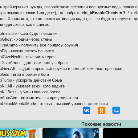
ь трейнеры нет нужды, разработчики встроили все нужные коды прямо в 
при помощи кнопки Тильде (~), где набрать
cht_bEnableCheats = 3
. Чтоб
оль. Запомните, что во время активации кодов, вы не будете получить д
ю одинаково, как в списке:
bInvisible - Сэм будет невидим
bGhost - ходим через стены
GiveAmmo - получить все припасы оружия
bFly - можно летать по карте
slGiveHealth - вылечить героя
slGiveArmor - даст вам полную броню
_bGiveAll - выдаёт герою всё оружие и полный комплект припасов
bGod - игра в режиме бога
bTurbo - ускорить действия Сэма
bKillAll - убивает всех, кого видите
bKillBoss - убить главного босса
_bAutoAim - автоматически прицеливаться
_bUnlockMentalMode - открыть высший уровень сложности
Похожие новости