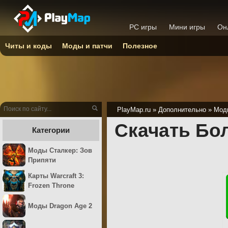
PC игры
Мини игры
Он
Читы и коды
Моды и патчи
Полезное
PlayMap.ru
»
Дополнительно
»
Моды
Скачать Бо
Категории
Моды Сталкер: Зов
Припяти
Карты Warcraft 3:
Frozen Throne
Моды Dragon Age 2