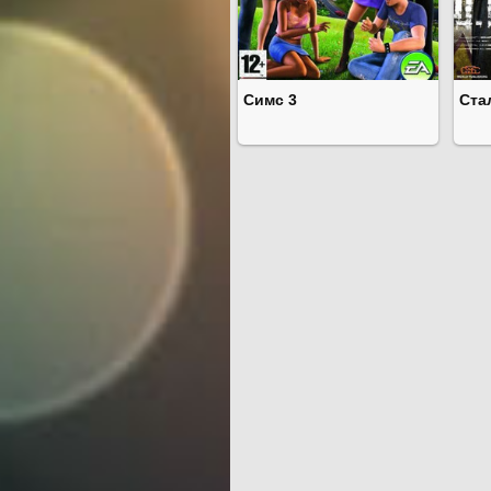
Симс 3
Ста