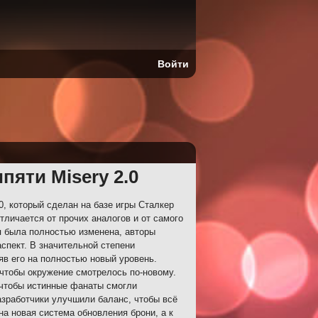
Войти
ипяти Misery 2.0
0, который сделан на базе игры Сталкер
тличается от прочих аналогов и от самого
я была полностью изменена, авторы
спект. В значительной степени
яв его на полностью новый уровень.
чтобы окружение смотрелось по-новому.
чтобы истинные фанаты смогли
зработчики улучшили баланс, чтобы всё
а новая система обновления брони, а к