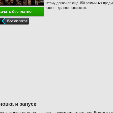
этому добавили ещё 150 различных предме
оценят данное новшество.
качать бесплатно
новка и запуск
ла надо полностью скачать архив, а потом распаковать его. Внутри вы 