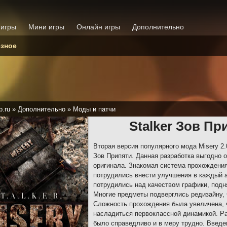
 игры
Мини игры
Онлайн игры
Дополнительно
зное
p.ru
»
Дополнительно
»
Моды и патчи
Stalker Зов Пр
Вторая версия популярного мода Misery 2.
Зов Припяти. Данная разработка выгодно о
оригинала. Знакомая система прохождени
потрудились внести улучшения в каждый а
потрудились над качеством графики, подн
Многие предметы подверглись редизайну, 
Сложность прохождения была увеличена, 
насладиться первоклассной динамикой. Ра
было справедливо и в меру трудно. Введен