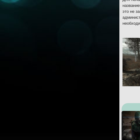
название
это не з
админист
необходи