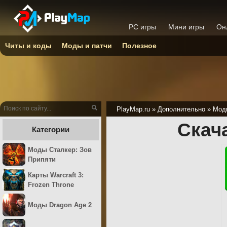
PC игры
Мини игры
Он
Читы и коды
Моды и патчи
Полезное
PlayMap.ru
»
Дополнительно
»
Моды
Скач
Категории
Моды Сталкер: Зов
Припяти
Карты Warcraft 3:
Frozen Throne
Моды Dragon Age 2