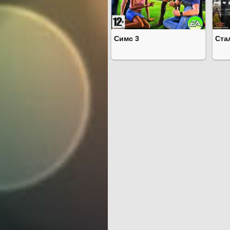
Симс 3
Ста