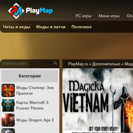
PC игры
Мини игры
Он
Читы и коды
Моды и патчи
Полезное
PlayMap.ru
»
Дополнительно
»
Моды
Категории
Моды Сталкер: Зов
Припяти
Карты Warcraft 3:
Frozen Throne
Моды Dragon Age 2