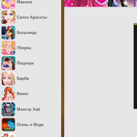
Макияж
Салон Красоты
Больница
Уборка
Поцелуи
Барби
Винкс
Монстр Хай
Огонь и Вода