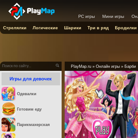
PC игры
Мини игры
Он
Стрелялки
Логические
Шарики
Три в ряд
Бродилки
PlayMap.ru
»
Онлайн игры
»
Барби
Игры для девочек
Одевалки
Готовим еду
Парикмахерская