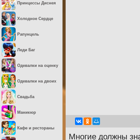
Принцессы Диснея
Холодное Сердце
Рапунцель
Леди Баг
Одевалки на оценку
Одевалки на двоих
Свадьба
Маникюр
Кафе и рестораны
Многие должны зна