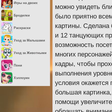
Игры на двоих
можно увидеть бли
было приятно всем
Бродилки
картины. Сделана 
Раскраски
и 12 танцующих п
Уход за Малышами
возможность посет
многих персонаже
Уход за Животными
кадры, чтобы про
Пони
выполнения уровне
Хэллоуин
условия окажется 
большая картинка,
помощи увеличител
обращать внимание