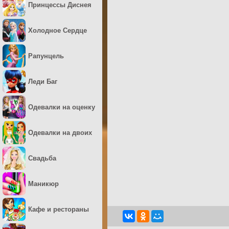
Принцессы Диснея
Холодное Сердце
Рапунцель
Леди Баг
Одевалки на оценку
Одевалки на двоих
Свадьба
Маникюр
Кафе и рестораны