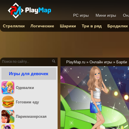
PC игры
Мини игры
Он
Стрелялки
Логические
Шарики
Три в ряд
Бродилки
PlayMap.ru
»
Онлайн игры
»
Барби
Игры для девочек
Одевалки
Готовим еду
Парикмахерская