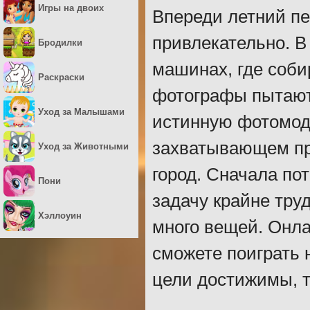
Игры на двоих
Впереди летний пе
привлекательно. В
Бродилки
машинах, где соби
Раскраски
фотографы пытаютс
Уход за Малышами
истинную фотомоде
захватывающем пр
Уход за Животными
город. Сначала по
Пони
задачу крайне тру
Хэллоуин
много вещей. Онла
сможете поиграть 
цели достижимы, т