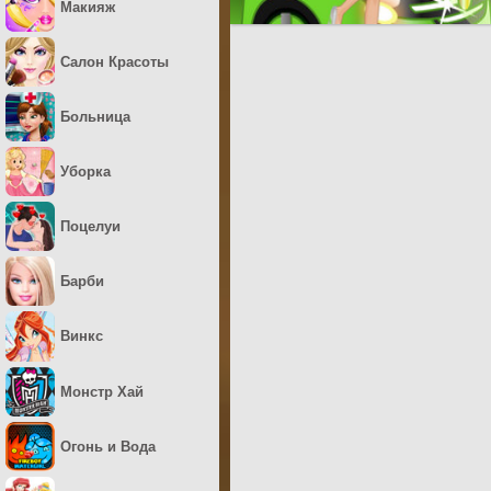
Макияж
Салон Красоты
Больница
Уборка
Поцелуи
Барби
Винкс
Монстр Хай
Огонь и Вода