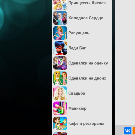
Принцессы Диснея
Холодное Сердце
Рапунцель
Леди Баг
Одевалки на оценку
Одевалки на двоих
Свадьба
Маникюр
Кафе и рестораны