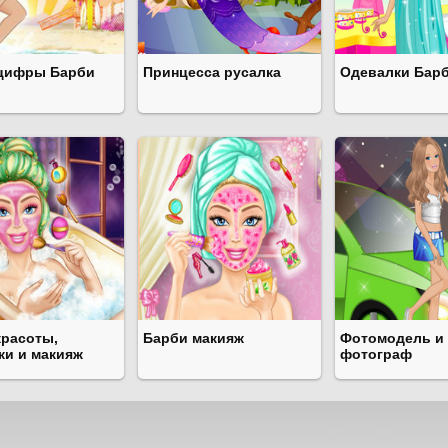
цифры Барби
Принцесса русалка
Одевалки Бар
красоты,
Барби макияж
Фотомодель и
ки и макияж
фотограф