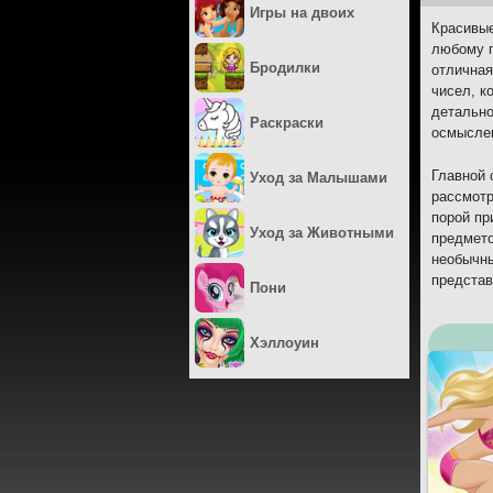
Игры на двоих
Красивые
любому п
Бродилки
отличная
чисел, к
детально
Раскраски
осмыслен
Главной 
Уход за Малышами
рассмотр
порой пр
Уход за Животными
предмето
необычны
представ
Пони
Хэллоуин