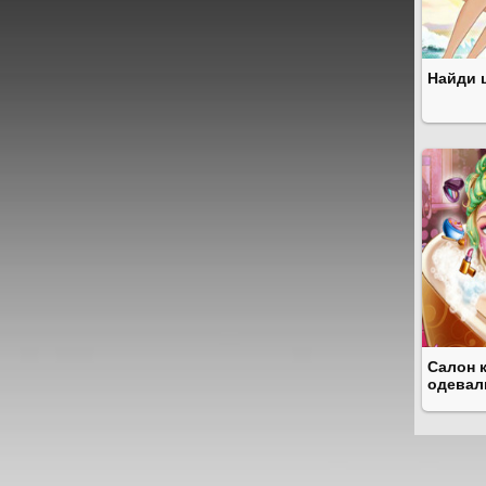
Найди 
Салон 
одевал