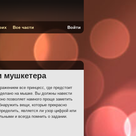
оих
Все части
Войти
и мушкетера
ражением все принцесс, где предстоит
сделано на мышке. Вы должны навести
оно позволяет намного проще заметить
бнаружить вещи, которые прекрасно
пределить, является ли узор цифрой или
льными и всегда помнить о задании.