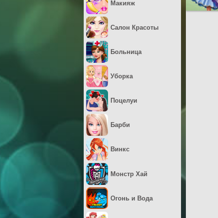
Макияж
Салон Красоты
Больница
Уборка
Поцелуи
Барби
Винкс
Монстр Хай
Огонь и Вода