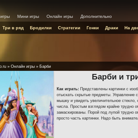
 игры
Мини игры
Онлайн игры
Дополнительно
Три в ряд
Бродилки
Стратегии
Гонки
Драки
На дв
p.ru
»
Онлайн игры
»
Барби
Барби и тр
Как играть:
Представлены картинки с изоб
отыскать скрытые предметы. Управление 
мышку и увидеть увеличительное стекло, 
числа. Простым взглядом крайне трудно о
замаскированы. Порой под лупой трудно о
просто часть картинки. Надо быть внимате