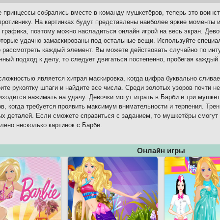
 принцессы собрались вместе в команду мушкетёров, теперь это воинс
ротивнику. На картинках будут представлены наиболее яркие моменты 
 графика, поэтому можно насладиться онлайн игрой на весь экран. Дев
оторые удачно замаскированы под остальные вещи. Используйте специа
 рассмотреть каждый элемент. Вы можете действовать случайно по инт
ный подход к делу, то следует двигаться постепенно, пробегая каждый
сложностью является хитрая маскировка, когда цифра буквально слива
ите рукоятку шпаги и найдите все числа. Среди золотых узоров почти 
иходится нажимать на удачу. Девочки могут играть в Барби и три мушке
в, когда требуется проявить максимум внимательности и терпения. Тре
х деталей. Если сможете справиться с заданием, то мушкетёры смогут
лено несколько картинок с Барби.
Онлайн игры