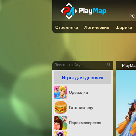
PC
Стрелялки
Логические
Шарики
PlayMa
Игры для девочек
Одевалки
Готовим еду
Парикмахерская