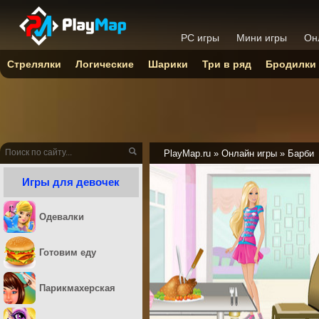
PC игры
Мини игры
Он
Стрелялки
Логические
Шарики
Три в ряд
Бродилки
PlayMap.ru
»
Онлайн игры
»
Барби
Игры для девочек
Одевалки
Готовим еду
Парикмахерская