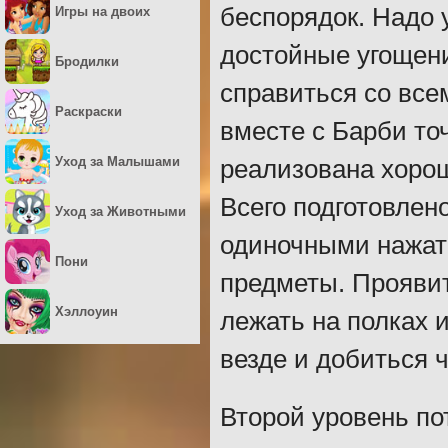
беспорядок. Надо 
Игры на двоих
достойные угощени
Бродилки
справиться со все
Раскраски
вместе с Барби то
Уход за Малышами
реализована хорош
Всего подготовлен
Уход за Животными
одиночными нажат
Пони
предметы. Проявит
Хэллоуин
лежать на полках 
везде и добиться 
Второй уровень по