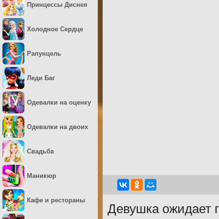
Принцессы Диснея
Холодное Сердце
Рапунцель
Леди Баг
Одевалки на оценку
Одевалки на двоих
Свадьба
Маникюр
Кафе и рестораны
Девушка ожидает г