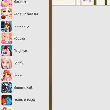
Макияж
Салон Красоты
Больница
Уборка
Поцелуи
Барби
Винкс
Монстр Хай
Огонь и Вода