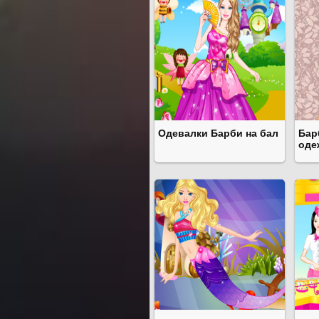
Одевалки Барби на бал
Бар
оде