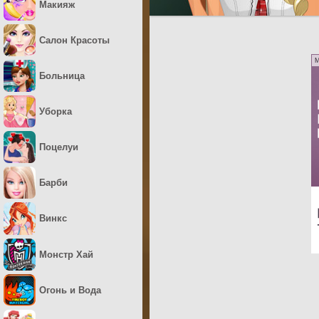
Макияж
Салон Красоты
M
Больница
Уборка
Поцелуи
Барби
Винкс
Монстр Хай
Огонь и Вода