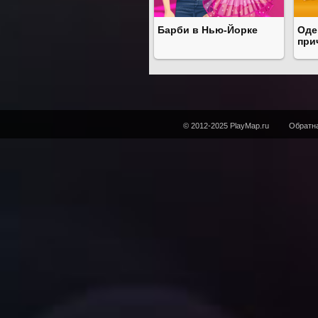
Барби в Нью-Йорке
Оде
при
© 2012-2025 PlayMap.ru
Обратна