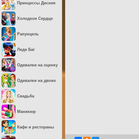
Принцессы Диснея
Холодное Сердце
Рапунцель
Леди Баг
Одевалки на оценку
Одевалки на двоих
Свадьба
Маникюр
Кафе и рестораны