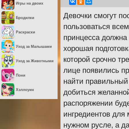
Игры на двоих
Девочки смогут по
Бродилки
пользоваться всем
Раскраски
принцесса должна 
Уход за Малышами
хорошая подготовк
которой срочно тр
Уход за Животными
лице появились п
Пони
найти правильный 
Хэллоуин
добиться желанно
распоряжении буде
ингредиентов для 
нужном русле, а д