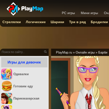
PC игры
Мини игры
Он
Стрелялки
Логические
Шарики
Три в ряд
Бродилки
PlayMap.ru
»
Онлайн игры
»
Барби
Игры для девочек
Одевалки
Готовим еду
Парикмахерская