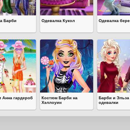
а Барби
Одевалка Кукол
Одевалка бер
и Анна гардероб
Костюм Барби на
Барби и Эльза
Хэллоуин
одевалки