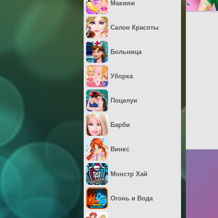
Макияж
Салон Красоты
Больница
Уборка
Поцелуи
Барби
Винкс
Монстр Хай
Огонь и Вода