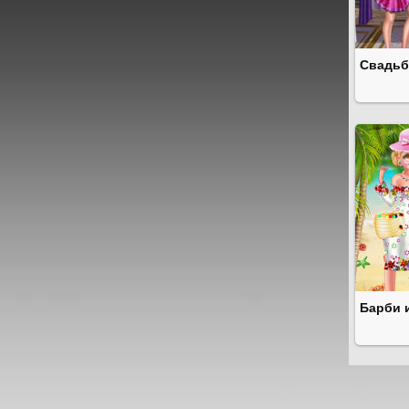
Свадьб
Барби 