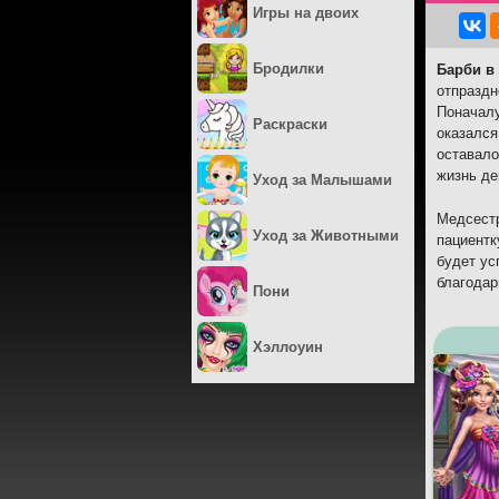
Игры на двоих
Бродилки
Барби в
отпраздн
Поначалу
Раскраски
оказался
оставало
жизнь де
Уход за Малышами
Медсестр
Уход за Животными
пациентк
будет ус
благодар
Пони
Хэллоуин