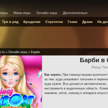
 игры
Мини игры
Онлайн игры
Дополнительно
Три в ряд
Бродилки
Стратегии
Гонки
Драки
На дв
p.ru
»
Онлайн игры
»
Барби
Барби в
Princy Thr
Как играть:
При помощи мышки вылечите Б
за тем, куда указывают пальчики и перено
куда нужно. Все делается автоматически,
инструмента в выделенную область. Клик
зажимов, ниток, ножниц и аппарата искусс