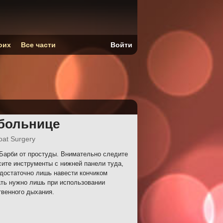
оих
Все части
Войти
 больнице
oat Surgery
арби от простуды. Внимательно следите
сите инструменты с нижней панели туда,
 достаточно лишь навести кончиком
ать нужно лишь при использовании
твенного дыхания.