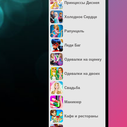
Принцессы Диснея
Холодное Сердце
Рапунцель
Леди Баг
Одевалки на оценку
Одевалки на двоих
Свадьба
Маникюр
Кафе и рестораны