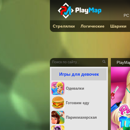
PC
Стрелялки
Логические
Шарики
PlayMa
Игры для девочек
Одевалки
Готовим еду
Парикмахерская