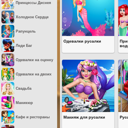
Принцессы Диснея
Холодное Сердце
Рапунцель
Одевалки русалки
При
Леди Баг
вод
Одевалки на оценку
Одевалки на двоих
Свадьба
Маникюр
Кафе и рестораны
Макияж для русалки
Рус