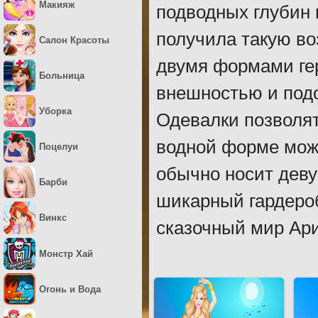
Макияж
подводных глубин 
получила такую во
Салон Красоты
двумя формами гер
Больница
внешностью и под
Уборка
Одевалки позволят
водной форме можн
Поцелуи
обычно носит деву
Барби
шикарный гардеро
Винкс
сказочный мир Ари
Монстр Хай
Огонь и Вода