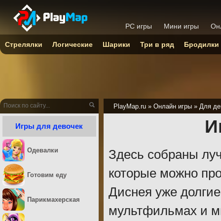
PC игры
Мини игры
Он
Стрелялки
Логические
Шарики
Три в ряд
Бродилки
PlayMap.ru
»
Онлайн игры
»
Для де
И
Игры для девочек
Одевалки
Здесь собраны луч
которые можно про
Готовим еду
Диснея уже долгие
Парикмахерская
мультфильмах и м