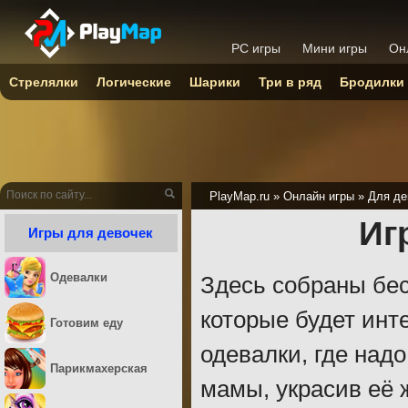
PC игры
Мини игры
Он
Стрелялки
Логические
Шарики
Три в ряд
Бродилки
PlayMap.ru
»
Онлайн игры
»
Для де
Иг
Игры для девочек
Одевалки
Здесь собраны бес
которые будет инт
Готовим еду
одевалки, где над
Парикмахерская
мамы, украсив её 