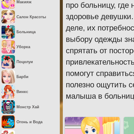
Макияж
про больницу, где
здоровье девушки
Салон Красоты
деле, их потребно
Больница
выбору одежды зна
Уборка
спрятать от постор
привлекательност
Поцелуи
помогут справиться
Барби
полезно ощутить с
Винкс
малыша в больниц
Монстр Хай
Огонь и Вода