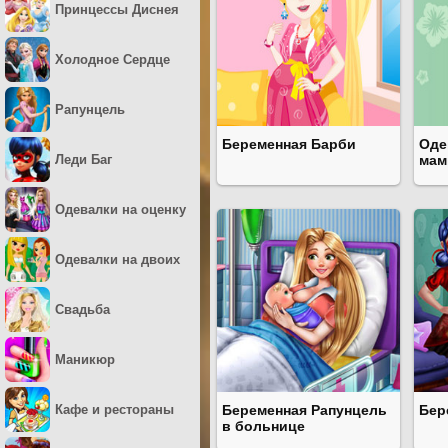
Принцессы Диснея
Холодное Сердце
Рапунцель
Беременная Барби
Оде
Леди Баг
ма
Одевалки на оценку
Одевалки на двоих
Свадьба
Маникюр
Кафе и рестораны
Беременная Рапунцель
Бер
в больнице