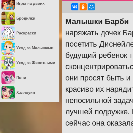
Игры на двоих
Бродилки
Малышки Барби
–
наряжать дочек Ба
Раскраски
посетить Диснейле
Уход за Малышами
будущий ребенок т
Уход за Животными
сконцентрироватьс
они просят быть и
Пони
красиво их наряди
Хэллоуин
непосильной задач
лучшей подружке. 
сейчас она оказал