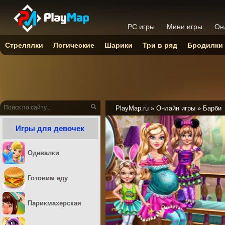
PC игры
Мини игры
Он
Стрелялки
Логические
Шарики
Три в ряд
Бродилки
PlayMap.ru
»
Онлайн игры
»
Барби
Игры для девочек
Одевалки
Готовим еду
Парикмахерская