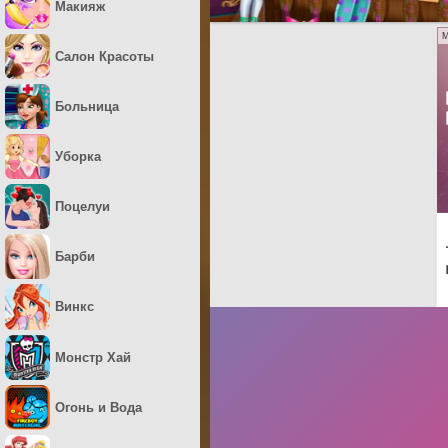
Макияж
M
Салон Красоты
Больница
Уборка
Поцелуи
Барби
Винкс
Монстр Хай
Огонь и Вода