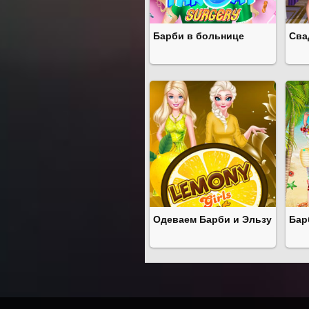
Барби в больнице
Сва
Одеваем Барби и Эльзу
Бар