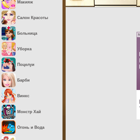
Макияж
Салон Красоты
Больница
M
Уборка
Поцелуи
Барби
Винкс
Монстр Хай
Огонь и Вода