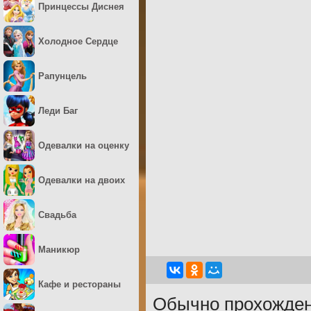
Принцессы Диснея
Холодное Сердце
Рапунцель
Леди Баг
Одевалки на оценку
Одевалки на двоих
Свадьба
Маникюр
Кафе и рестораны
Обычно прохожден