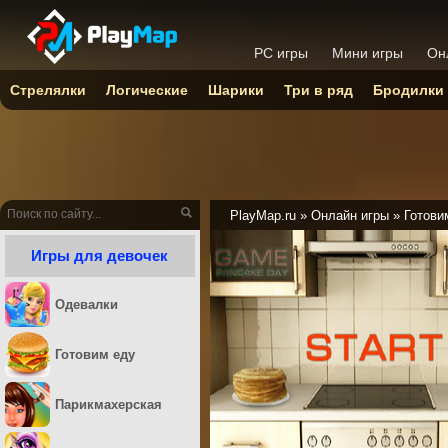
PC игры
Мини игры
Он
Стрелялки
Логические
Шарики
Три в ряд
Бродилки
PlayMap.ru
»
Онлайн игры
»
Готови
Игры для девочек
Одевалки
Готовим еду
Парикмахерская