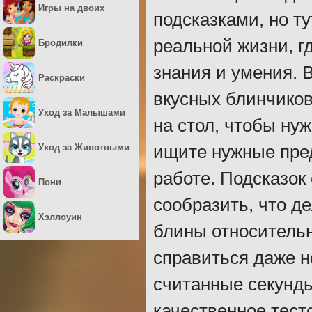
Игры на двоих
подсказками, но т
реальной жизни, г
Бродилки
знания и умения. 
Раскраски
вкусных блинчиков
Уход за Малышами
на стол, чтобы ну
Уход за Животными
ищите нужные пред
работе. Подсказок
Пони
сообразить, что де
Хэллоуин
блины относительн
справиться даже н
считанные секунды
качественное тесто