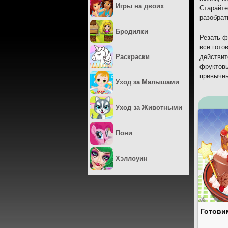
Игры на двоих
Старайте
разобрат
Бродилки
Резать ф
все гото
Раскраски
действит
фруктовы
привычн
Уход за Малышами
Уход за Животными
Пони
Хэллоуин
Готови