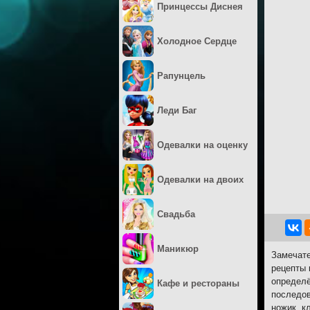
Принцессы Диснея
Холодное Сердце
Рапунцель
Леди Баг
Одевалки на оценку
Одевалки на двоих
Свадьба
Маникюр
Замечате
рецепты 
определё
Кафе и рестораны
последов
ножик, к