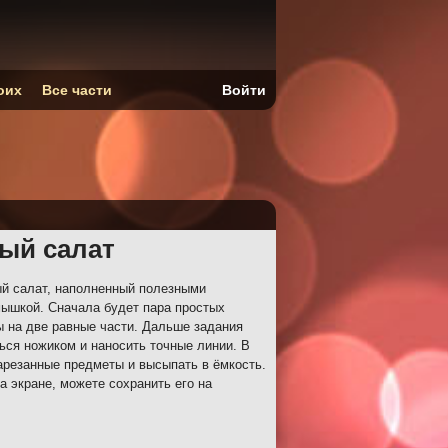
оих
Все части
Войти
ый салат
й салат, наполненный полезными
мышкой. Сначала будет пара простых
ы на две равные части. Дальше задания
ься ножиком и наносить точные линии. В
арезанные предметы и высыпать в ёмкость.
а экране, можете сохранить его на