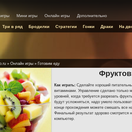
 игры
Мини игры
Онлайн игры
Дополнительно
Три в ряд
Бродилки
Стратегии
Гонки
Драки
На дв
p.ru
»
Онлайн игры
»
Готовим еду
Фруктов
Как играть:
Сделайте хороший питательны
витаминами. Управление сделано только 
уровней, когда требуется разрезать фрукт
будут усложняться, надо умело пользоват
конце прохождения можете смешать все н
Финальный результат здорово смотрится н
компьютер.