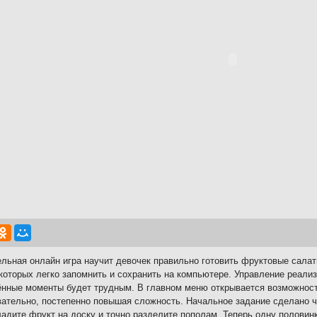
льная онлайн игра научит девочек правильно готовить фруктовые салат
которых легко запомнить и сохранить на компьютере. Управление реализ
нные моменты будет трудным. В главном меню открывается возможност
ательно, постепенно повышая сложность. Начальное задание сделано ч
ладите фрукт на доску и точно разделите пополам. Теперь одну половинк