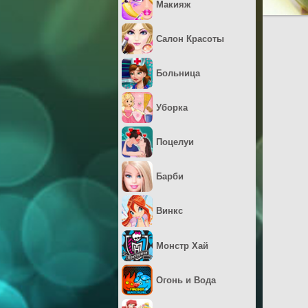
Макияж
Салон Красоты
Больница
Уборка
Поцелуи
Барби
Винкс
Монстр Хай
Огонь и Вода