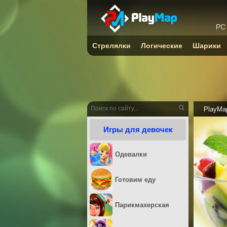
PC
Стрелялки
Логические
Шарики
PlayMa
Игры для девочек
Одевалки
Готовим еду
Парикмахерская