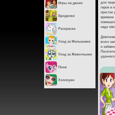
для твор
Игры на двоих
героя и 
простое 
Бродилки
времени 
помешать
надо обл
Раскраски
Девочкам
Уход за Малышами
всего за
и забавн
Посетите
Уход за Животными
удачного
Пони
Хэллоуин