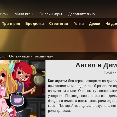
 игры
Мини игры
Онлайн игры
Дополнительно
Три в ряд
Бродилки
Стратегии
Гонки
Драки
На дв
p.ru
»
Онлайн игры
»
Готовим еду
Ангел и Дем
Devilis
Как играть:
Два героя находятся на дьяво
приготовлением сладостей. Управление сд
на русском языке. Они помогут легко раз
угощения. Прохождение состоит из отдель
блюдо на плите, а потом взять роли одно
квест. Постарайтесь сделать вкусно, а по
роли дьявола.