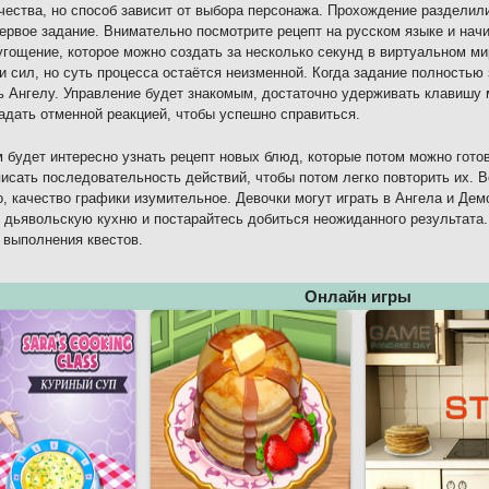
чества, но способ зависит от выбора персонажа. Прохождение разделили
первое задание. Внимательно посмотрите рецепт на русском языке и начи
угощение, которое можно создать за несколько секунд в виртуальном м
и сил, но суть процесса остаётся неизменной. Когда задание полностью
 Ангелу. Управление будет знакомым, достаточно удерживать клавишу 
адать отменной реакцией, чтобы успешно справиться.
 будет интересно узнать рецепт новых блюд, которые потом можно гото
писать последовательность действий, чтобы потом легко повторить их. 
о, качество графики изумительное. Девочки могут играть в Ангела и Дем
 дьявольскую кухню и постарайтесь добиться неожиданного результата.
 выполнения квестов.
Онлайн игры