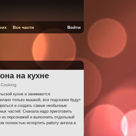
оих
Все части
Войти
она на кухне
h Cooking
льской кухне и занимаются
елано только мышкой, все подсказки будут
обраться и создать самые необычные
ных частей. Сначала надо приготовить
го из персонажей и выполнить отдельный
том полностью испортить работу ангела в