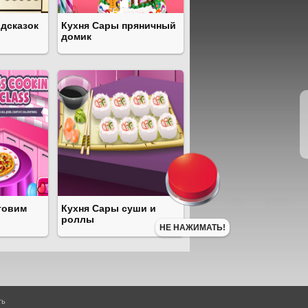
одсказок
Кухня Сары пряничный
домик
товим
Кухня Сары суши и
роллы
НЕ НАЖИМАТЬ!
ть