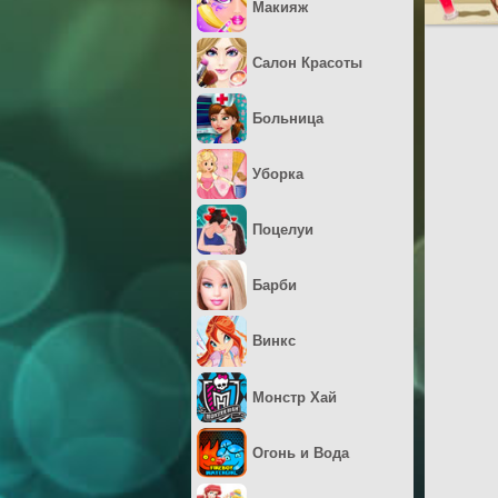
Макияж
Салон Красоты
Больница
Уборка
Поцелуи
Барби
Винкс
Монстр Хай
Огонь и Вода