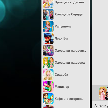
Принцессы Диснея
Холодное Сердце
Рапунцель
Леди Баг
Одевалки на оценку
Одевалки на двоих
Свадьба
Маникюр
Кафе и рестораны
Ангел и 