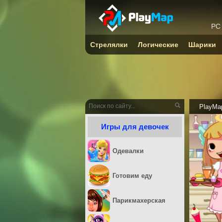
PC
Стрелялки
Логические
Шарики
PlayMa
Игры для девочек
Одевалки
Готовим еду
Парикмахерская