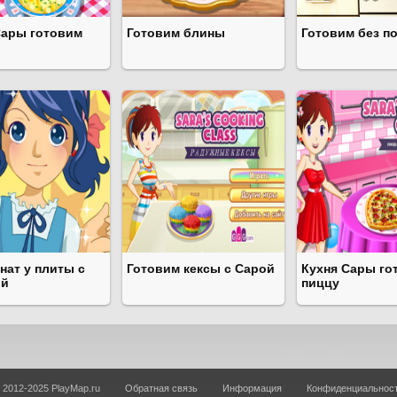
Сары готовим
Готовим блины
Готовим без п
нат у плиты с
Готовим кексы с Сарой
Кухня Сары го
ой
пиццу
 2012-2025 PlayMap.ru
Обратная связь
Информация
Конфиденциальнос