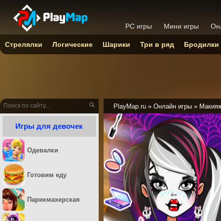
PC игры
Мини игры
Он
Стрелялки
Логические
Шарики
Три в ряд
Бродилки
PlayMap.ru
»
Онлайн игры
»
Макия
Игры для девочек
Одевалки
Готовим еду
Парикмахерская