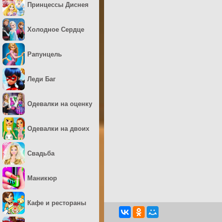
Принцессы Диснея
Холодное Сердце
Рапунцель
Леди Баг
Одевалки на оценку
Одевалки на двоих
Свадьба
Маникюр
Кафе и рестораны