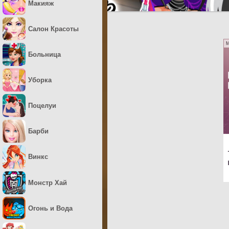
Макияж
Салон Красоты
M
Больница
Уборка
Поцелуи
Барби
Винкс
Монстр Хай
Огонь и Вода