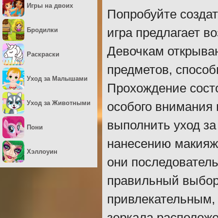
Игры на двоих
Попробуйте создат
игра предлагает в
Бродилки
Девочкам открыва
Раскраски
предметов, спосо
Уход за Малышами
Прохождение состо
Уход за Животными
особого внимания 
выполнить уход за
Пони
нанесению макияж
Хэллоуин
они последователь
правильный выбор.
привлекательным, 
зеркала располож