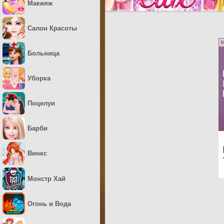
Макияж
Салон Красоты
M
Больница
Уборка
Поцелуи
Барби
Винкс
Монстр Хай
Огонь и Вода