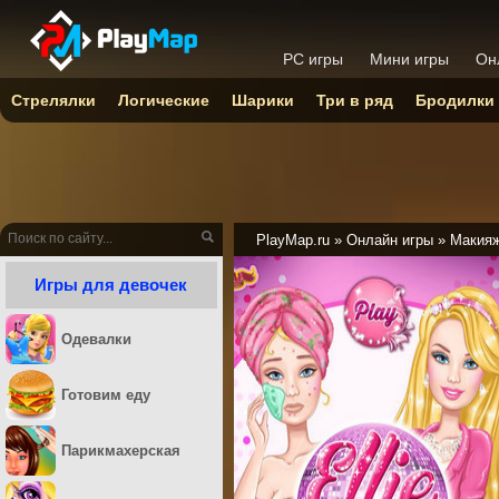
PC игры
Мини игры
Он
Стрелялки
Логические
Шарики
Три в ряд
Бродилки
PlayMap.ru
»
Онлайн игры
»
Макия
Игры для девочек
Одевалки
Готовим еду
Парикмахерская