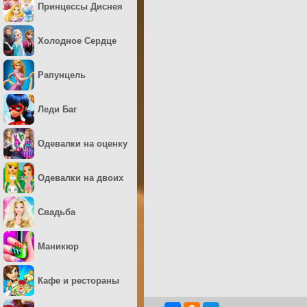
Принцессы Диснея
Холодное Сердце
Рапунцель
Леди Баг
Одевалки на оценку
Одевалки на двоих
Свадьба
Маникюр
Кафе и рестораны