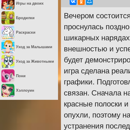
Игры на двоих
Вечером состоится
Бродилки
проснулась поздно
Раскраски
шикарных нарядах.
Уход за Малышами
внешностью и успе
будет демонстриро
Уход за Животными
игра сделана реал
Пони
графики. Подготов
Хэллоуин
связан. Сначала н
красные полоски и
опухли, поэтому н
устранения послед