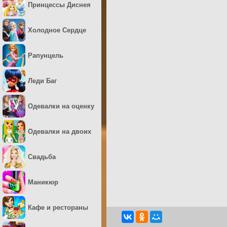
Принцессы Диснея
Холодное Сердце
Рапунцель
Леди Баг
Одевалки на оценку
Одевалки на двоих
Свадьба
Маникюр
Кафе и рестораны