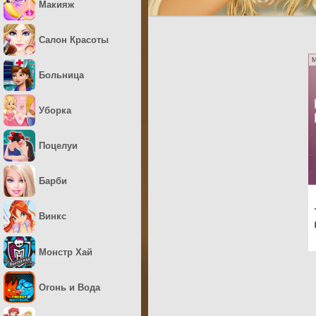
Макияж
Салон Красоты
M
Больница
Уборка
Поцелуи
Барби
Винкс
Монстр Хай
Огонь и Вода