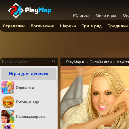
PC игры
Мини игры
Он
Стрелялки
Логические
Шарики
Три в ряд
Бродилки
PlayMap.ru
»
Онлайн игры
»
Макия
Игры для девочек
Одевалки
Готовим еду
Парикмахерская