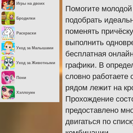
Игры на двоих
Помогите молодой 
подобрать идеальн
Бродилки
поменять причёску
Раскраски
выполнить одновре
Уход за Малышами
бесплатная онлайн
Уход за Животными
графики. В опред
словно работаете 
Пони
рядом лежит на к
Хэллоуин
Прохождение состо
предоставлено мно
двигаться по спис
комбинации.