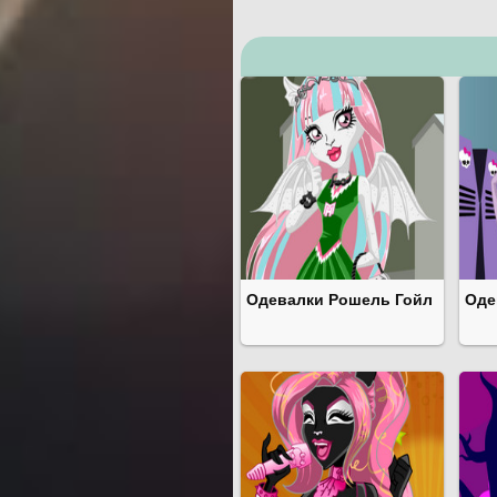
Одевалки Рошель Гойл
Оде