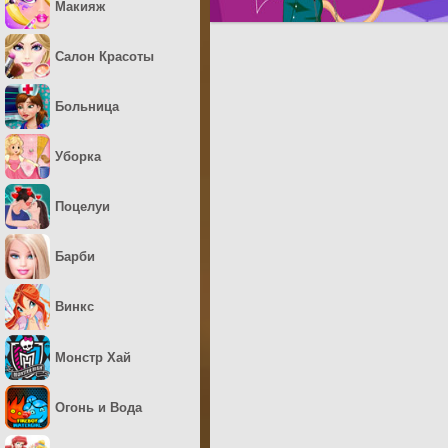
Макияж
Салон Красоты
Больница
Уборка
Поцелуи
Барби
Винкс
Монстр Хай
Огонь и Вода