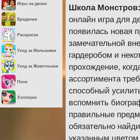
Игры на двоих
Школа Монстров:
онлайн игра для де
Бродилки
появилась новая п
Раскраски
замечательной вн
Уход за Малышами
гардеробом и нек
прохождение, когд
Уход за Животными
ассортимента треб
Пони
способный усилить
Хэллоуин
вспомнить биогра
правильные предм
обязательно найди
указанным цветом.