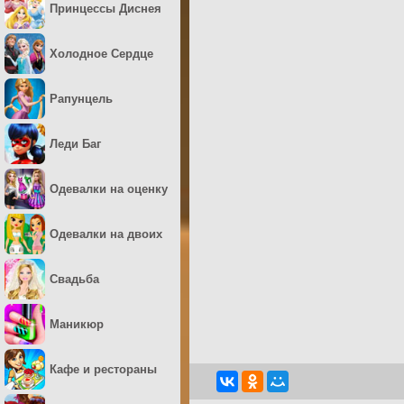
Принцессы Диснея
Холодное Сердце
Рапунцель
Леди Баг
Одевалки на оценку
Одевалки на двоих
Свадьба
Маникюр
Кафе и рестораны