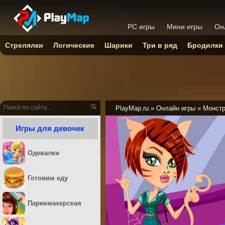
PC игры
Мини игры
Он
Стрелялки
Логические
Шарики
Три в ряд
Бродилки
PlayMap.ru
»
Онлайн игры
»
Монстр
Игры для девочек
Одевалки
Готовим еду
Парикмахерская