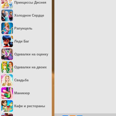
Принцессы Диснея
Холодное Сердце
Рапунцель
Леди Баг
Одевалки на оценку
Одевалки на двоих
Свадьба
Маникюр
Кафе и рестораны