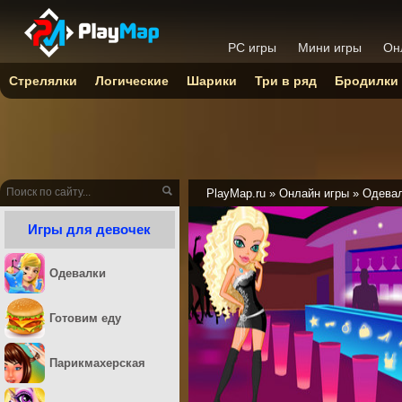
PC игры
Мини игры
Он
Стрелялки
Логические
Шарики
Три в ряд
Бродилки
PlayMap.ru
»
Онлайн игры
»
Одева
Игры для девочек
Одевалки
Готовим еду
Парикмахерская