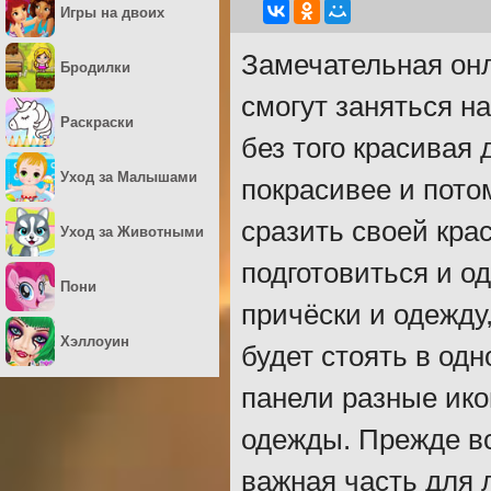
Игры на двоих
Замечательная онл
Бродилки
смогут заняться н
Раскраски
без того красивая 
Уход за Малышами
покрасивее и потом
сразить своей крас
Уход за Животными
подготовиться и о
Пони
причёски и одежду
Хэллоуин
будет стоять в одн
панели разные ико
одежды. Прежде вс
важная часть для