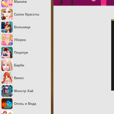
Макияж
Салон Красоты
Больница
Уборка
Поцелуи
Барби
Винкс
Монстр Хай
Огонь и Вода