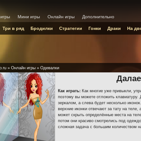
 игры
Мини игры
Онлайн игры
Дополнительно
Три в ряд
Бродилки
Стратегии
Гонки
Драки
На дв
p.ru
»
Онлайн игры
»
Одевалки
Далае
Как играть:
Как многие уже привыкли, уп
поэтому вы можете отложить клавиатуру. 
зеркалом, а слева будет несколько иконок.
верхние иконки отвечают за тату на теле,
может скрыть определённые места на теле
потом они красиво смотрелись под одежд
сложная задача с большим количеством н