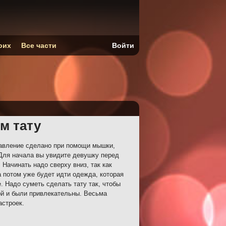
оих
Все части
Войти
м тату
равление сделано при помощи мышки,
Для начала вы увидите девушку перед
 Начинать надо сверху вниз, так как
 а потом уже будет идти одежда, которая
. Надо суметь сделать тату так, чтобы
ой и были привлекательны. Весьма
астроек.