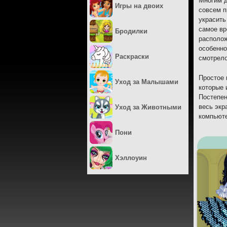
Многим д
Игры на двоих
совсем п
украсить
самое вр
Бродилки
располож
особенно
Раскраски
смотрело
Простое 
Уход за Малышами
которые 
Постепен
весь экр
Уход за Животными
компьюте
Пони
Хэллоуин