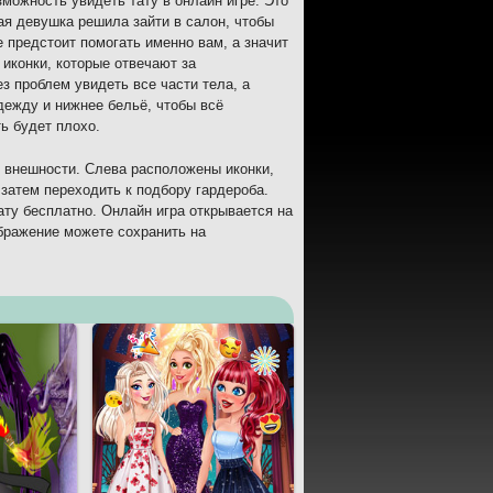
можность увидеть тату в онлайн игре. Это
вая девушка решила зайти в салон, чтобы
е предстоит помогать именно вам, а значит
иконки, которые отвечают за
з проблем увидеть все части тела, а
дежду и нижнее бельё, чтобы всё
ь будет плохо.
в внешности. Слева расположены иконки,
затем переходить к подбору гардероба.
ату бесплатно. Онлайн игра открывается на
ображение можете сохранить на