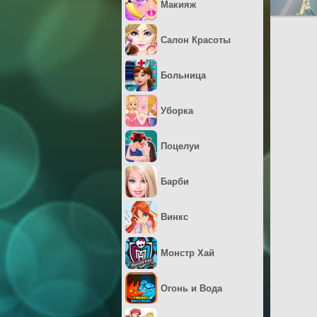
Макияж
Салон Красоты
Больница
Уборка
Поцелуи
Барби
Винкс
Монстр Хай
Огонь и Вода