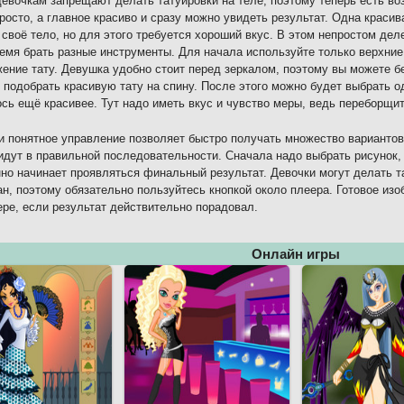
евочкам запрещают делать татуировки на теле, поэтому теперь есть воз
росто, а главное красиво и сразу можно увидеть результат. Одна краси
 своё тело, но для этого требуется хороший вкус. В этом непростом дел
емя брать разные инструменты. Для начала используйте только верхние 
ение тату. Девушка удобно стоит перед зеркалом, поэтому вы можете бе
 подобрать красивую тату на спину. После этого можно будет выбрать о
сь ещё красивее. Тут надо иметь вкус и чувство меры, ведь переборщит
и понятное управление позволяет быстро получать множество варианто
идут в правильной последовательности. Сначала надо выбрать рисунок, 
но начинает проявляться финальный результат. Девочки могут делать т
ан, поэтому обязательно пользуйтесь кнопкой около плеера. Готовое из
ре, если результат действительно порадовал.
Онлайн игры