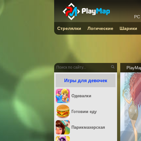
PC
Стрелялки
Логические
Шарики
PlayMa
Игры для девочек
Одевалки
Готовим еду
Парикмахерская