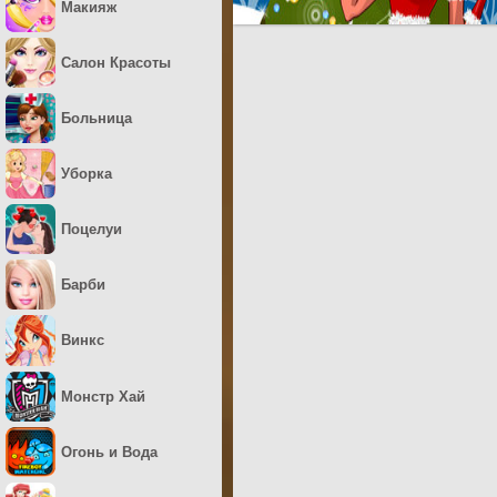
Макияж
Салон Красоты
Больница
Уборка
Поцелуи
Барби
Винкс
Монстр Хай
Огонь и Вода