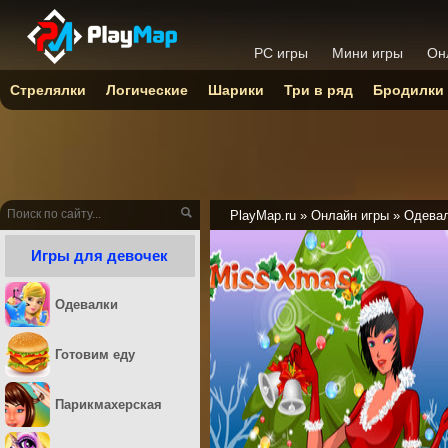
PC игры
Мини игры
Он
Стрелялки
Логические
Шарики
Три в ряд
Бродилки
PlayMap.ru
»
Онлайн игры
»
Одева
Игры для девочек
Одевалки
Готовим еду
Парикмахерская