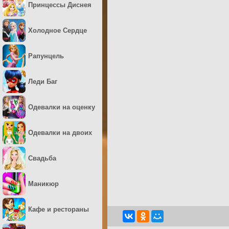
Принцессы Диснея
Холодное Сердце
Рапунцель
Леди Баг
Одевалки на оценку
Одевалки на двоих
Свадьба
Маникюр
Кафе и рестораны