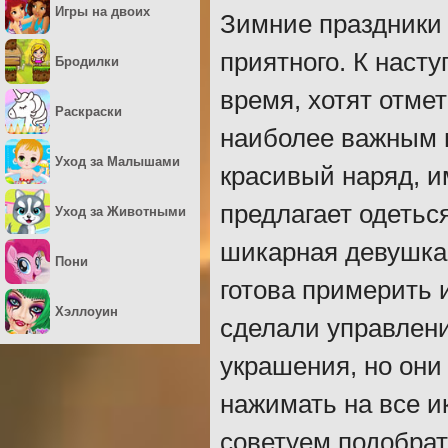
Игры на двоих
Зимние праздники 
приятного. К насту
Бродилки
время, хотят отме
Раскраски
наиболее важным 
Уход за Малышами
красивый наряд, и
предлагает одеться
Уход за Животными
шикарная девушка,
Пони
готова примерить 
Хэллоуин
сделали управлен
украшения, но он
нажимать на все и
советуем подобрат