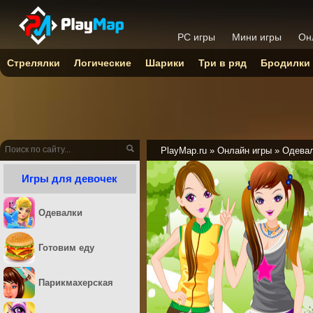
PC игры
Мини игры
Он
Стрелялки
Логические
Шарики
Три в ряд
Бродилки
PlayMap.ru
»
Онлайн игры
»
Одева
Игры для девочек
Одевалки
Готовим еду
Парикмахерская