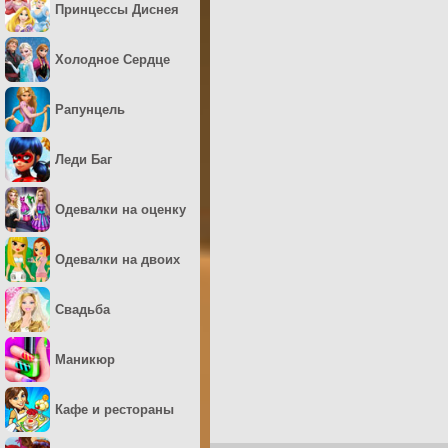
Принцессы Диснея
Холодное Сердце
Рапунцель
Леди Баг
Одевалки на оценку
Одевалки на двоих
Свадьба
Маникюр
Кафе и рестораны