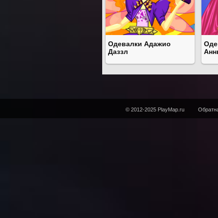
Одевалки Адажио
Оде
Даззл
Анн
© 2012-2025 PlayMap.ru
Обратна