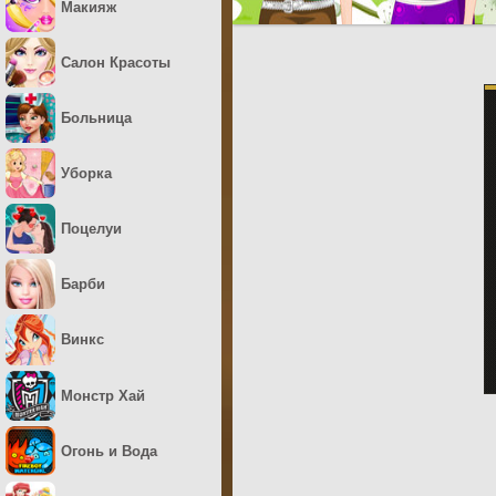
Макияж
Салон Красоты
Больница
Уборка
Поцелуи
Барби
Винкс
Монстр Хай
Огонь и Вода