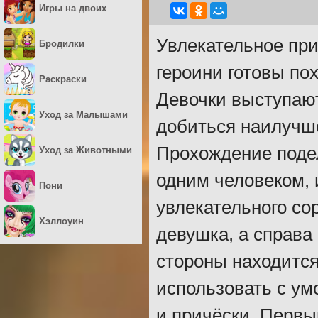
Игры на двоих
Увлекательное при
Бродилки
героини готовы п
Раскраски
Девочки выступают
Уход за Малышами
добиться наилучш
Прохождение подел
Уход за Животными
одним человеком, 
Пони
увлекательного со
Хэллоуин
девушка, а справа
стороны находится
использовать с ум
и причёски. Первы