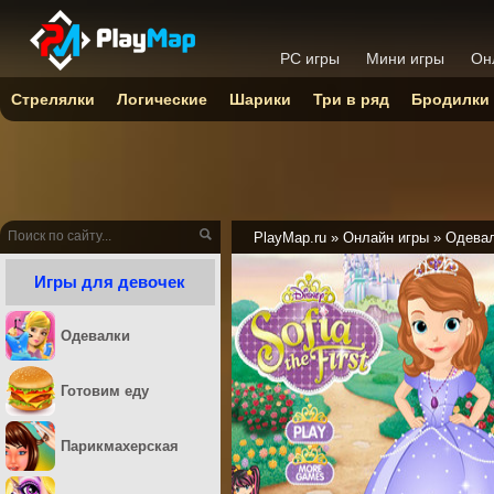
PC игры
Мини игры
Он
Стрелялки
Логические
Шарики
Три в ряд
Бродилки
PlayMap.ru
»
Онлайн игры
»
Одева
Игры для девочек
Одевалки
Готовим еду
Парикмахерская