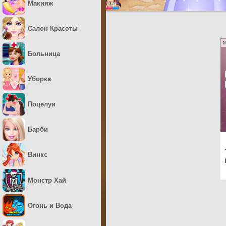
Макияж
Салон Красоты
M
Больница
Уборка
Поцелуи
Барби
Винкс
Монстр Хай
Огонь и Вода