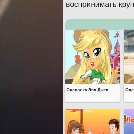
воспринимать круп
Одевалка Эпл Джек
Оде