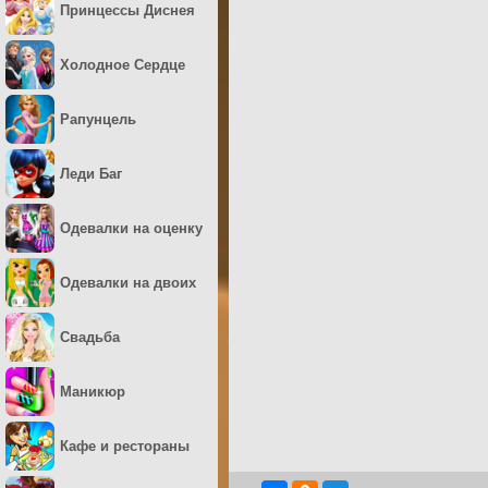
Принцессы Диснея
Холодное Сердце
Рапунцель
Леди Баг
Одевалки на оценку
Одевалки на двоих
Свадьба
Маникюр
Кафе и рестораны