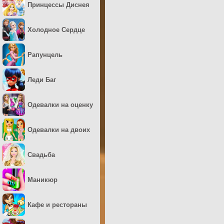
Принцессы Диснея
Холодное Сердце
Рапунцель
Леди Баг
Одевалки на оценку
Одевалки на двоих
Свадьба
Маникюр
Кафе и рестораны