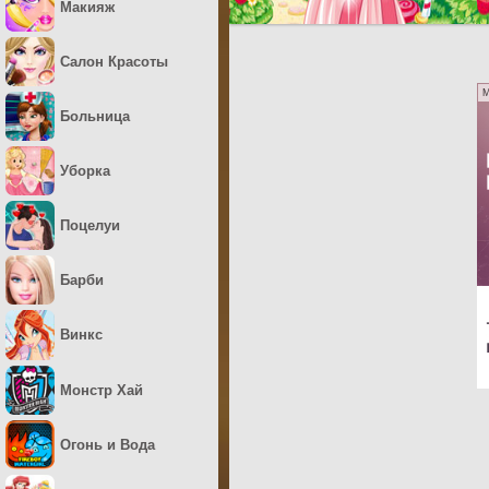
Макияж
Салон Красоты
M
Больница
Уборка
Поцелуи
Барби
Винкс
Монстр Хай
Огонь и Вода