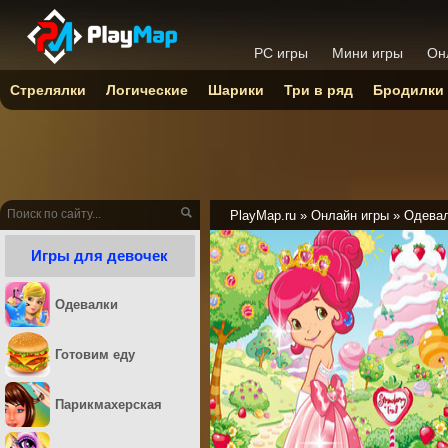
PC игры
Мини игры
Он
Стрелялки
Логические
Шарики
Три в ряд
Бродилки
PlayMap.ru
»
Онлайн игры
»
Одева
Игры для девочек
Одевалки
Готовим еду
Парикмахерская