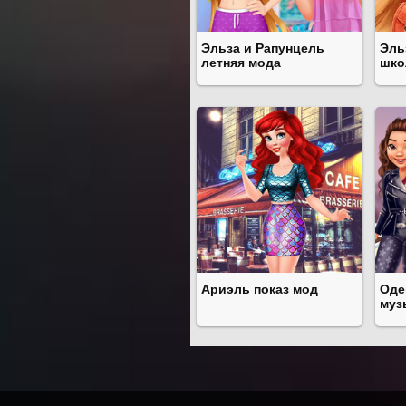
Эльза и Рапунцель
Эль
летняя мода
шко
Ариэль показ мод
Оде
муз