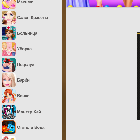
Макияж
Салон Красоты
Больница
Уборка
Поцелуи
Барби
Винкс
Монстр Хай
Огонь и Вода