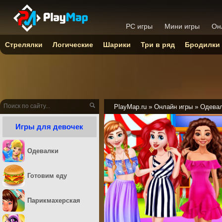
PC игры
Мини игры
Он
Стрелялки
Логические
Шарики
Три в ряд
Бродилки
PlayMap.ru
»
Онлайн игры
»
Одева
Игры для девочек
Одевалки
Готовим еду
Парикмахерская