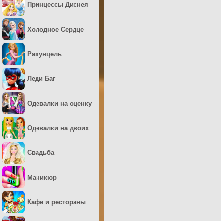
Принцессы Диснея
Холодное Сердце
Рапунцель
Леди Баг
Одевалки на оценку
Одевалки на двоих
Свадьба
Маникюр
Кафе и рестораны