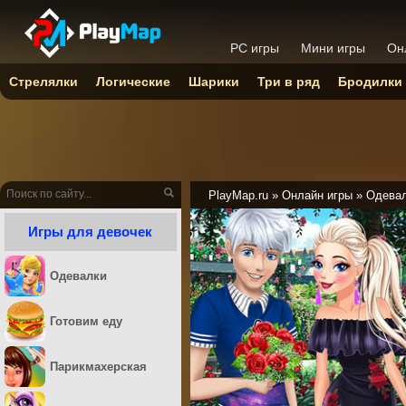
PC игры
Мини игры
Он
Стрелялки
Логические
Шарики
Три в ряд
Бродилки
PlayMap.ru
»
Онлайн игры
»
Одева
Игры для девочек
Одевалки
Готовим еду
Парикмахерская