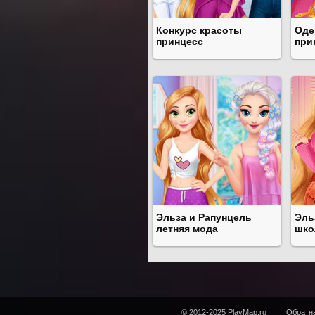
Конкурс красоты
Оде
принцесс
при
Эльза и Рапунцель
Эль
летняя мода
шко
© 2012-2025 PlayMap.ru
Обратна