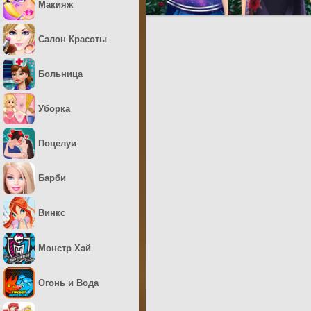
Макияж
Салон Красоты
Больница
Уборка
Поцелуи
Барби
Винкс
Монстр Хай
Огонь и Вода