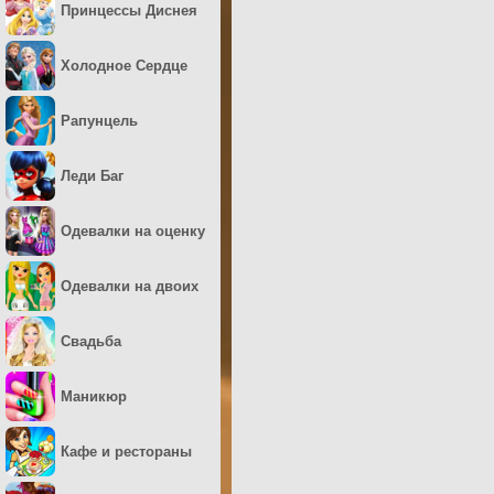
Принцессы Диснея
Холодное Сердце
Рапунцель
Леди Баг
Одевалки на оценку
Одевалки на двоих
Свадьба
Маникюр
Кафе и рестораны