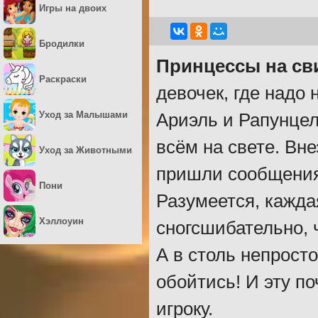
Игры на двоих
Бродилки
Принцессы на св
Раскраски
девочек, где надо
Уход за Малышами
Ариэль и Рапунцел
всём на свете. Вн
Уход за Животными
пришли сообщения 
Пони
Разумеется, кажда
Хэллоуин
сногсшибательно, 
А в столь непрост
обойтись! И эту п
игроку.