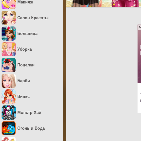
Макияж
Салон Красоты
M
Больница
Уборка
Поцелуи
Барби
Винкс
Монстр Хай
Огонь и Вода