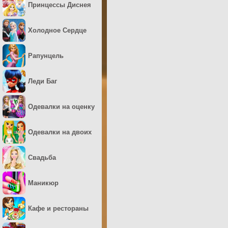
Принцессы Диснея
Холодное Сердце
Рапунцель
Леди Баг
Одевалки на оценку
Одевалки на двоих
Свадьба
Маникюр
Кафе и рестораны