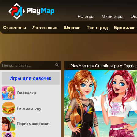
PC игры
Мини игры
Он
Стрелялки
Логические
Шарики
Три в ряд
Бродилки
PlayMap.ru
»
Онлайн игры
»
Одева
Игры для девочек
Одевалки
Готовим еду
Парикмахерская