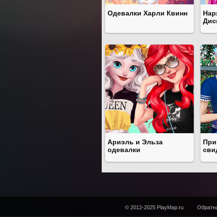
Одевалки Харли Квинн
Нар
Дис
Ариэль и Эльза
При
одевалки
сви
© 2012-2025 PlayMap.ru
Обратна