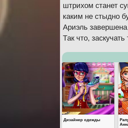
штрихом станет су
каким не стыдно б
Ариэль завершена,
Так что, заскучать
Дизайнер одежды
Рап
Анн