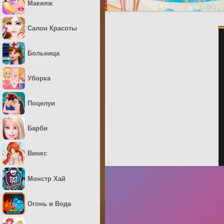
Макияж
Салон Красоты
Больница
Уборка
Поцелуи
Барби
Винкс
Монстр Хай
Огонь и Вода