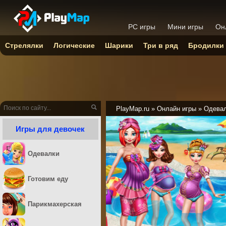
PC игры
Мини игры
Он
Стрелялки
Логические
Шарики
Три в ряд
Бродилки
PlayMap.ru
»
Онлайн игры
»
Одева
Игры для девочек
Одевалки
Готовим еду
Парикмахерская