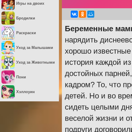
Игры на двоих
Бродилки
Беременные ма
Раскраски
нарядить диснеевс
Уход за Малышами
хорошо известные
история каждой из
Уход за Животными
достойных парней,
Пони
кадром? То, что п
Хэллоуин
детей. Но и во вр
сидеть целыми дн
веселой жизни и о
подруги договорил