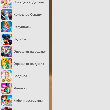
Принцессы Диснея
Холодное Сердце
Рапунцель
Леди Баг
Одевалки на оценку
Одевалки на двоих
Свадьба
Маникюр
Кафе и рестораны