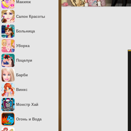
Макияж
Салон Красоты
Больница
Уборка
Поцелуи
Барби
Винкс
Монстр Хай
Огонь и Вода