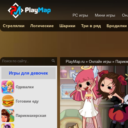
PC игры
Мини игры
Он
Стрелялки
Логические
Шарики
Три в ряд
Бродилки
PlayMap.ru
»
Онлайн игры
»
Парикм
Игры для девочек
Одевалки
Готовим еду
Парикмахерская