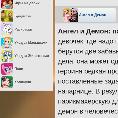
Игры на двоих
Ангел и Демон
Бродилки
Раскраски
Ангел и Демон: 
девочек, где надо 
Уход за Малышами
берутся две забав
Уход за Животными
дела, она может с
Пони
героиня редкая пр
поставленные зада
Хэллоуин
напарнице. В резу
парикмахерскую дл
демон в человече