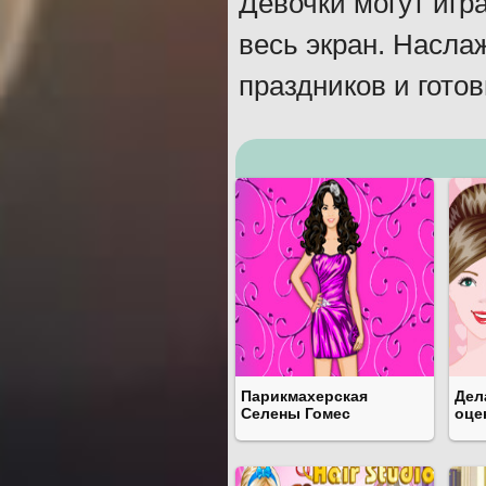
Девочки могут игр
весь экран. Насл
праздников и готов
Парикмахерская
Дел
Селены Гомес
оце