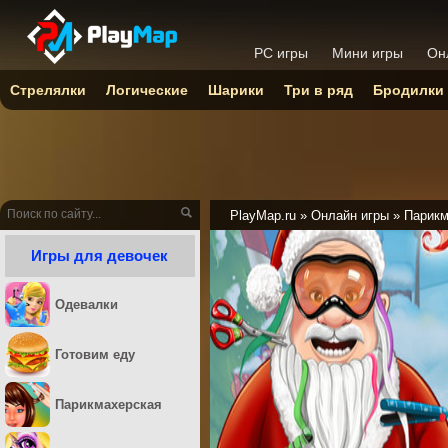
PC игры
Мини игры
Он
Стрелялки
Логические
Шарики
Три в ряд
Бродилки
PlayMap.ru
»
Онлайн игры
»
Парикм
Игры для девочек
Одевалки
Готовим еду
Парикмахерская