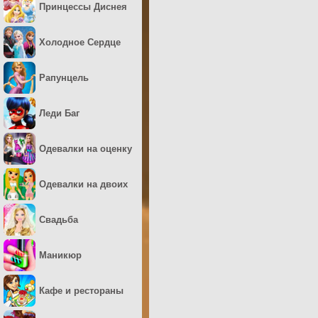
Принцессы Диснея
Холодное Сердце
Рапунцель
Леди Баг
Одевалки на оценку
Одевалки на двоих
Свадьба
Маникюр
Кафе и рестораны