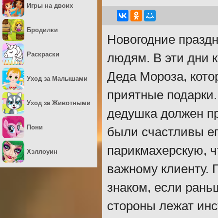
Игры на двоих
Бродилки
Новогодние праздн
Раскраски
людям. В эти дни 
Деда Мороза, кото
Уход за Малышами
приятные подарки.
Уход за Животными
дедушка должен пр
Пони
были счастливы ег
парикмахерскую, ч
Хэллоуин
важному клиенту. 
знаком, если рань
стороны лежат инс