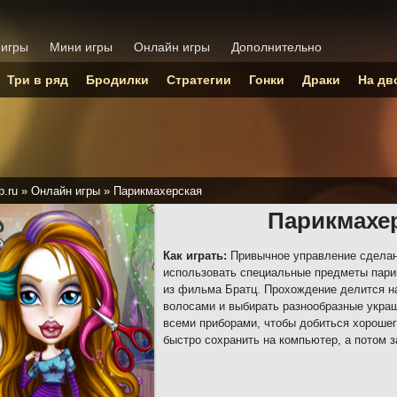
 игры
Мини игры
Онлайн игры
Дополнительно
Три в ряд
Бродилки
Стратегии
Гонки
Драки
На дв
p.ru
»
Онлайн игры
»
Парикмахерская
Парикмахе
Как играть:
Привычное управление сделан
использовать специальные предметы парик
из фильма Братц. Прохождение делится на
волосами и выбирать разнообразные укра
всеми приборами, чтобы добиться хорошег
быстро сохранить на компьютер, а потом 