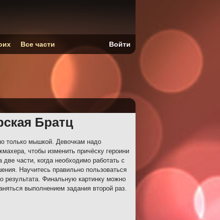
оих
Все части
Войти
рская Братц
о только мышкой. Девочкам надо
махера, чтобы изменить причёску героини
 две части, когда необходимо работать с
шения. Научитесь правильно пользоваться
о результата. Финальную картинку можно
заняться выполнением задания второй раз.