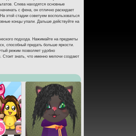
ьтатов. Слева находятся основные
начинать с фена, он отлично раскидает
На этой стадии советуем воспользоваться
овные концы упали. Дальше действуйте на
рческого подхода. Нажимайте на предметы
еск, способный придать больше яркости.
нутый режим позволяет удобно
 Стоит знать, что именно мелочи создают