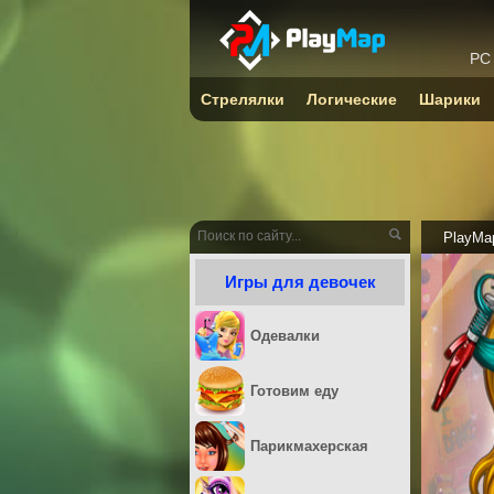
PC
Стрелялки
Логические
Шарики
PlayMa
Игры для девочек
Одевалки
Готовим еду
Парикмахерская