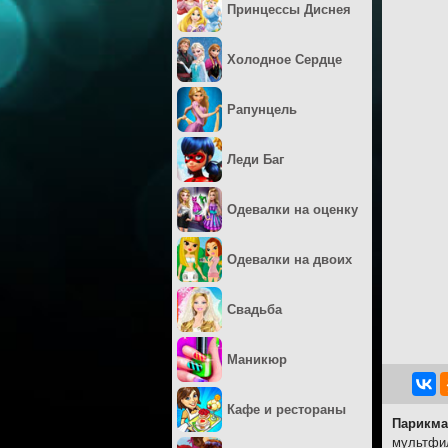
Принцессы Диснея
Холодное Сердце
Рапунцель
Леди Баг
Одевалки на оценку
Одевалки на двоих
Свадьба
Маникюр
Кафе и рестораны
Парикма
мультфил