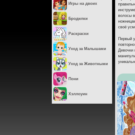
Игры на двоих
правильн
инструме
волосы в
Бродилки
ножницам
своё усм
Раскраски
Первый у
повторно
Уход за Малышами
Девочки 
манипули
уникальн
Уход за Животными
Пони
Хэллоуин