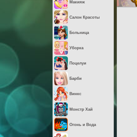
Макияж
Салон Красоты
Больница
Уборка
Поцелуи
Барби
Винкс
Монстр Хай
Огонь и Вода