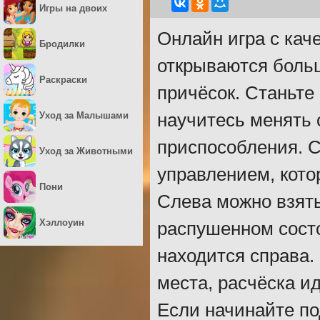
Игры на двоих
Онлайн игра с кач
Бродилки
открываются боль
Раскраски
причёсок. Станьте
Уход за Малышами
научитесь менять 
приспособления. 
Уход за Животными
управлением, кото
Пони
Слева можно взят
Хэллоуин
распушенном состо
находится справа.
места, расчёска и
Если начинайте по