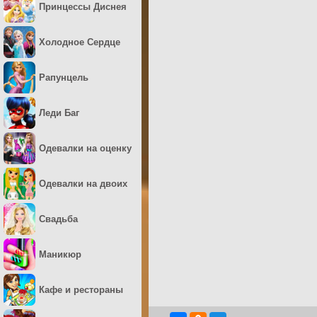
Принцессы Диснея
Холодное Сердце
Рапунцель
Леди Баг
Одевалки на оценку
Одевалки на двоих
Свадьба
Маникюр
Кафе и рестораны