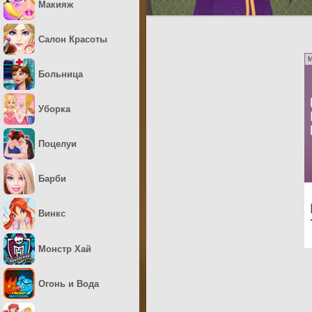
Макияж
Салон Красоты
M
Больница
Уборка
Поцелуи
Барби
Винкс
Монстр Хай
Огонь и Вода