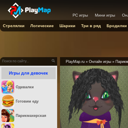
PC игры
Мини игры
Он
Стрелялки
Логические
Шарики
Три в ряд
Бродилки
PlayMap.ru
»
Онлайн игры
»
Парикм
Игры для девочек
Одевалки
Готовим еду
Парикмахерская