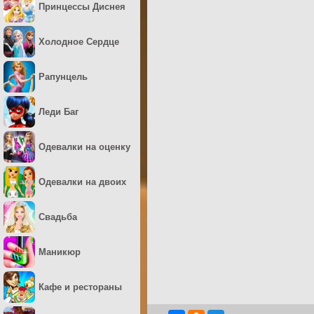
Принцессы Диснея
Холодное Сердце
Рапунцель
Леди Баг
Одевалки на оценку
Одевалки на двоих
Свадьба
Маникюр
Кафе и рестораны