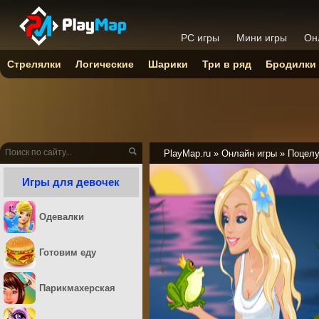
PC игры
Мини игры
Он
Стрелялки
Логические
Шарики
Три в ряд
Бродилки
PlayMap.ru
»
Онлайн игры
»
Поцел
Игры для девочек
Одевалки
Готовим еду
Парикмахерская