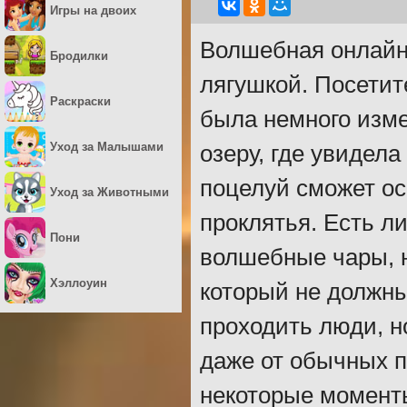
Игры на двоих
Волшебная онлайн 
Бродилки
лягушкой. Посетит
Раскраски
была немного изме
Уход за Малышами
озеру, где увидела
поцелуй сможет ос
Уход за Животными
проклятья. Есть л
Пони
волшебные чары, 
Хэллоуин
который не должны
проходить люди, но
даже от обычных пт
некоторые моменты