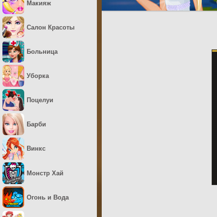
Макияж
Салон Красоты
Больница
Уборка
Поцелуи
Барби
Винкс
Монстр Хай
Огонь и Вода