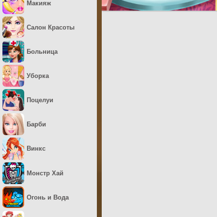
Макияж
Салон Красоты
Больница
Уборка
Поцелуи
Барби
Винкс
Монстр Хай
Огонь и Вода