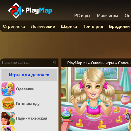
PC игры
Мини игры
Он
Стрелялки
Логические
Шарики
Три в ряд
Бродилки
PlayMap.ru
»
Онлайн игры
»
Салон 
Игры для девочек
Одевалки
Готовим еду
Парикмахерская