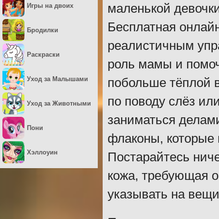
маленькой девочки
Игры на двоих
Бесплатная онлайн
Бродилки
реалистичным упра
Раскраски
роль мамы и помоч
Уход за Малышами
побольше тёплой в
по поводу слёз или
Уход за Животными
заниматься делам
Пони
флаконы, которые 
Хэллоуин
Постарайтесь ниче
кожа, требующая о
указывать на вещи