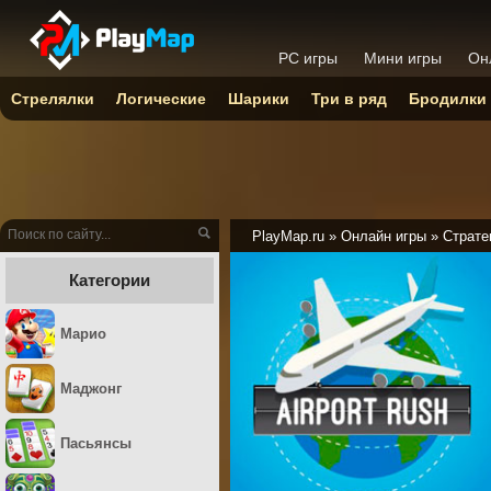
PC игры
Мини игры
Он
Стрелялки
Логические
Шарики
Три в ряд
Бродилки
PlayMap.ru
»
Онлайн игры
»
Страте
Категории
Марио
Маджонг
Пасьянсы