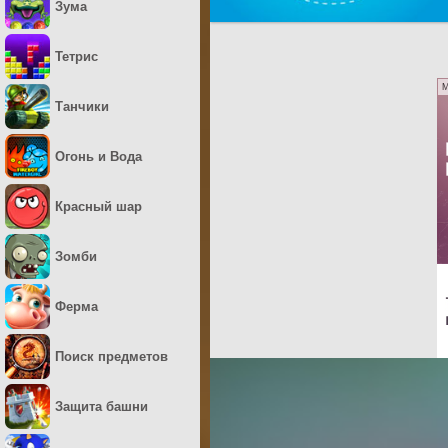
Зума
Тетрис
M
Танчики
Огонь и Вода
Красный шар
Зомби
Ферма
Поиск предметов
Защита башни