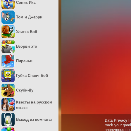
Соник Икс
Том и Джерри
Улитка Боб
Взорви это
Пираньи
Губка Спанч Боб
Скуби-Ду
Квесты на русском
языке
Выход из комнаты