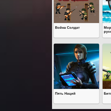
Война Солдат
Мор
рус
Пять Наций
Бит