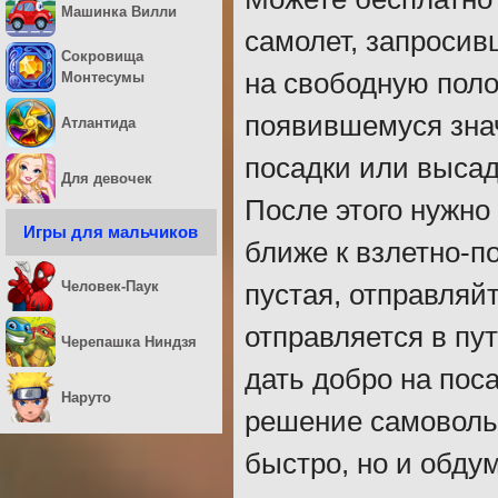
Машинка Вилли
самолет, запросив
Сокровища
на свободную полос
Монтесумы
появившемуся знач
Атлантида
посадки или высад
Для девочек
После этого нужно 
Игры для мальчиков
ближе к взлетно-п
Человек-Паук
пустая, отправляй
отправляется в пут
Черепашка Ниндзя
дать добро на пос
Наруто
решение самоволь
быстро, но и обду