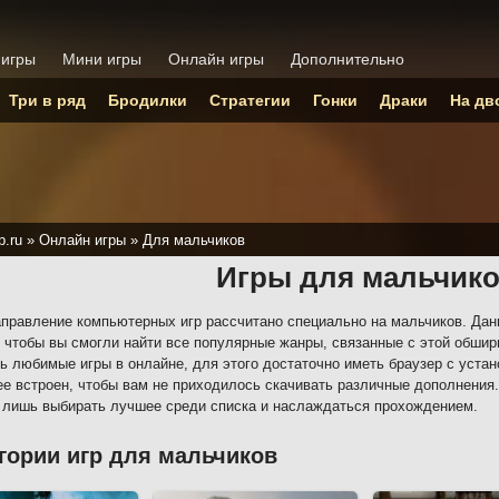
 игры
Мини игры
Онлайн игры
Дополнительно
Три в ряд
Бродилки
Стратегии
Гонки
Драки
На дв
p.ru
»
Онлайн игры
»
Для мальчиков
Игры для мальчик
правление компьютерных игр рассчитано специально на мальчиков. Дан
, чтобы вы смогли найти все популярные жанры, связанные с этой обшир
ь любимые игры в онлайне, для этого достаточно иметь браузер с уст
ее встроен, чтобы вам не приходилось скачивать различные дополнения
 лишь выбирать лучшее среди списка и наслаждаться прохождением.
гории игр для мальчиков