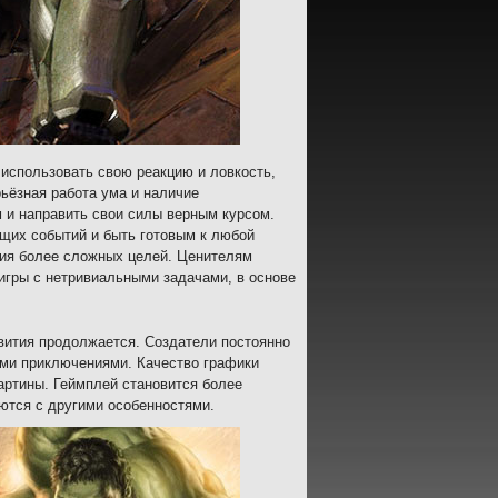
использовать свою реакцию и ловкость,
рьёзная работа ума и наличие
 и направить свои силы верным курсом.
ущих событий и быть готовым к любой
ния более сложных целей. Ценителям
 игры с нетривиальными задачами, в основе
вития продолжается. Создатели постоянно
ыми приключениями. Качество графики
артины. Геймплей становится более
ются с другими особенностями.