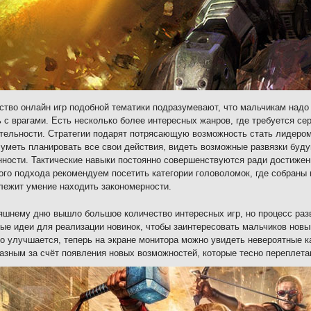
тво онлайн игр подобной тематики подразумевают, что мальчикам надо 
 с врагами. Есть несколько более интересных жанров, где требуется се
тельности. Стратегии подарят потрясающую возможность стать лидером
 уметь планировать все свои действия, видеть возможные развязки буд
ности. Тактические навыки постоянно совершенствуются ради достиже
ого подхода рекомендуем посетить категории головоломок, где собраны
лежит умение находить закономерности.
яшнему дню вышло большое количество интересных игр, но процесс раз
ые идеи для реализации новинок, чтобы заинтересовать мальчиков нов
о улучшается, теперь на экране монитора можно увидеть невероятные к
азным за счёт появления новых возможностей, которые тесно переплета