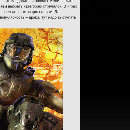
ся, чтобы добиться победы. Если любите
аем выбрать категорию стрелялок. В играх
соперников, стоящих на пути. Для
популярность – драки. Тут надо выступать