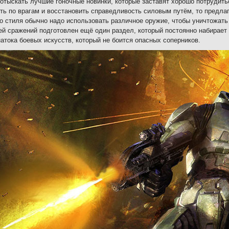
отыскать лучшие гоночные новинки, которые заставят хорошо потрудить
ть по врагам и восстановить справедливость силовым путём, то предлаг
о стиля обычно надо использовать различное оружие, чтобы уничтожать 
й сражений подготовлен ещё один раздел, который постоянно набирает 
натока боевых искусств, который не боится опасных соперников.