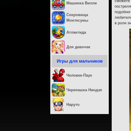
сможете 
Машинка Вилли
постреля
подобног
Сокровища
любителе
Монтесумы
в роли з
Атлантида
Для девочек
Игры для мальчиков
Человек-Паук
Черепашка Ниндзя
Наруто