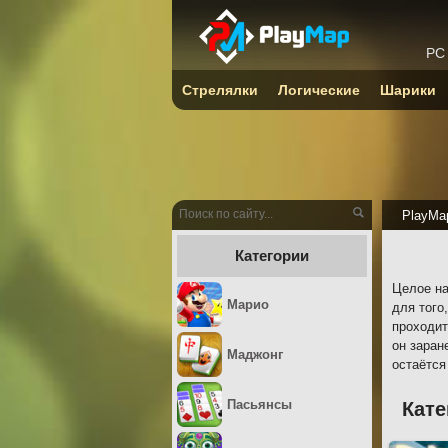
PC
Стрелялки
Логические
Шарики
PlayMa
Категории
Целое на
Марио
для того
проходит
он заран
Маджонг
остаётся
Пасьянсы
Кате