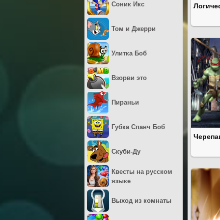
Соник Икс
Логиче
Том и Джерри
Улитка Боб
Взорви это
Пираньи
Губка Спанч Боб
Черепа
Скуби-Ду
Квесты на русском
языке
Выход из комнаты