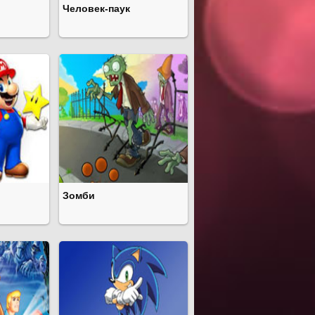
Человек-паук
Зомби