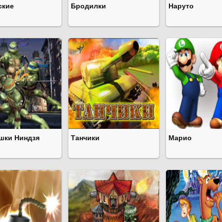
ские
Бродилки
Наруто
шки Ниндзя
Танчики
Марио