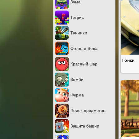
Зума
Тетрис
Танчики
Огонь и Вода
Гонки
Красный шар
Зомби
Ферма
Поиск предметов
Защита башни