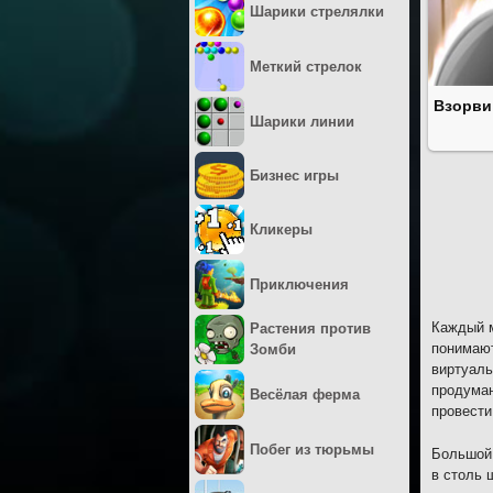
Шарики стрелялки
Меткий стрелок
Взорви
Шарики линии
Бизнес игры
Кликеры
Приключения
Каждый м
Растения против
понимают
Зомби
виртуаль
продуман
Весёлая ферма
провести
Побег из тюрьмы
Большой 
в столь 