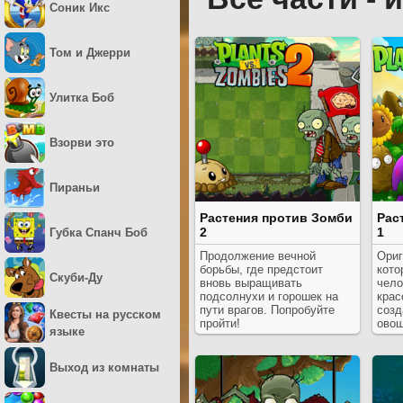
Соник Икс
Том и Джерри
Улитка Боб
Взорви это
Пираньи
Растения против Зомби
Рас
2
1
Губка Спанч Боб
Продолжение вечной
Ориг
борьбы, где предстоит
кото
Скуби-Ду
вновь выращивать
чело
подсолнухи и горошек на
крас
пути врагов. Попробуйте
созд
Квесты на русском
пройти!
овощ
языке
враг
Выход из комнаты