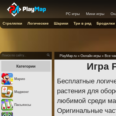
PC игры
Мини игры
Он
Стрелялки
Логические
Шарики
Три в ряд
Бродилки
PlayMap.ru
»
Онлайн игры
»
Все ча
Игра 
Категории
Марио
Бесплатные логиче
растения для обор
Маджонг
любимой среди мал
Пасьянсы
Оригинальные час