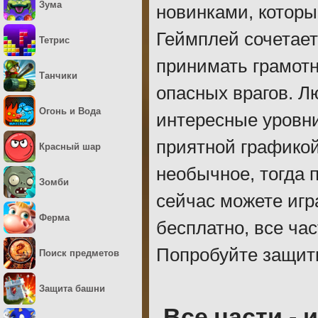
Зума
новинками, которы
Геймплей сочетает
Тетрис
принимать грамот
Танчики
опасных врагов. Л
Огонь и Вода
интересные уровни
приятной графикой
Красный шар
необычное, тогда 
Зомби
сейчас можете игр
Ферма
бесплатно, все ча
Попробуйте защити
Поиск предметов
Защита башни
Все части - 