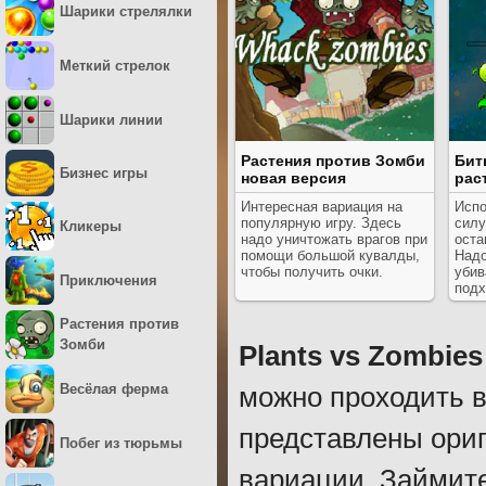
Шарики стрелялки
Меткий стрелок
Шарики линии
Растения против Зомби
Бит
Бизнес игры
новая версия
рас
Интересная вариация на
Испо
популярную игру. Здесь
силу
Кликеры
надо уничтожать врагов при
оста
помощи большой кувалды,
Надо
чтобы получить очки.
убив
Приключения
подх
Растения против
Зомби
Plants vs Zombies
Весёлая ферма
можно проходить в
представлены ори
Побег из тюрьмы
вариации. Займите